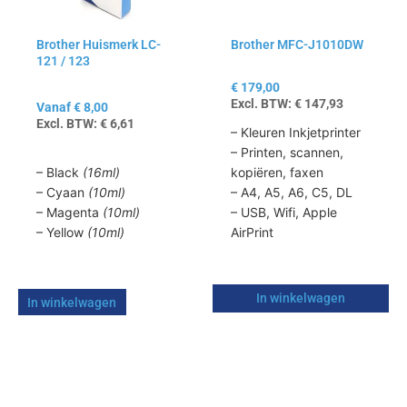
optie
kan
Brother Huismerk LC-
Brother MFC-J1010DW
gekozen
121 / 123
worden
op
€
179,00
Excl. BTW:
€
147,93
de
Vanaf
€
8,00
Excl. BTW:
€
6,61
productpagina
– Kleuren Inkjetprinter
– Printen, scannen,
– Black
(16ml)
kopiëren, faxen
– Cyaan
(10ml)
– A4, A5, A6, C5, DL
– Magenta
(10ml)
– USB, Wifi, Apple
– Yellow
(10ml)
AirPrint
In winkelwagen
In winkelwagen