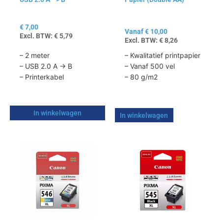
gekozen
worden
op
€
7,00
Vanaf
€
10,00
de
Excl. BTW:
€
5,79
Excl. BTW:
€
8,26
productpagina
– 2 meter
– Kwalitatief printpapier
– USB 2.0 A -> B
– Vanaf 500 vel
– Printerkabel
– 80 g/m2
In winkelwagen
In winkelwagen