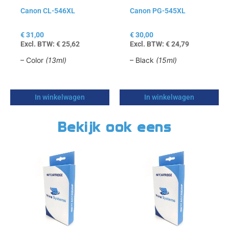
Canon CL-546XL
Canon PG-545XL
€
31,00
€
30,00
Excl. BTW:
€
25,62
Excl. BTW:
€
24,79
– Color
(13ml)
– Black
(15ml)
In winkelwagen
In winkelwagen
Bekijk ook eens
Dit
Dit
product
product
heeft
heeft
meerdere
meerdere
variaties.
variaties.
Deze
Deze
optie
optie