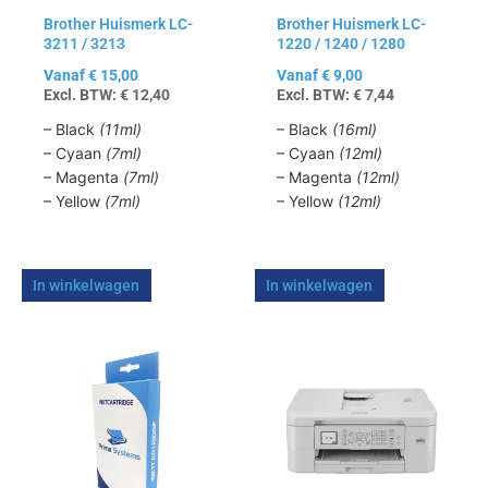
kan
kan
Brother Huismerk LC-
Brother Huismerk LC-
gekozen
gekozen
3211 / 3213
1220 / 1240 / 1280
worden
worden
op
op
Vanaf
€
15,00
Vanaf
€
9,00
Excl. BTW:
€
12,40
Excl. BTW:
€
7,44
de
de
productpagina
productpagina
– Black
(11ml)
– Black
(16ml)
– Cyaan
(7ml)
– Cyaan
(12ml)
– Magenta
(7ml)
– Magenta
(12ml)
– Yellow
(7ml)
– Yellow
(12ml)
In winkelwagen
In winkelwagen
Dit
product
heeft
meerdere
variaties.
Deze