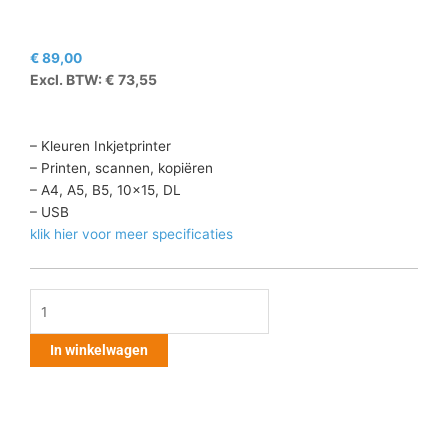
€
89,00
Excl. BTW:
€
73,55
– Kleuren Inkjetprinter
– Printen, scannen, kopiëren
– A4, A5, B5, 10×15, DL
– USB
klik hier voor meer specificaties
Canon
Pixma
MG2551S
In winkelwagen
aantal