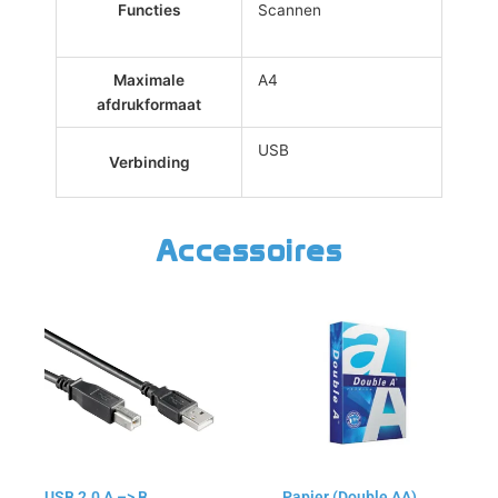
Functies
Scannen
Maximale
A4
afdrukformaat
USB
Verbinding
Accessoires
Dit
product
heeft
meerdere
variaties.
Deze
optie
kan
USB 2.0 A –> B
Papier (Double AA)