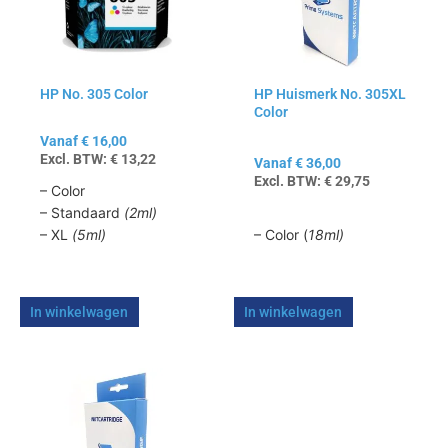
variaties.
variaties.
Deze
Deze
optie
optie
kan
kan
HP No. 305 Color
HP Huismerk No. 305XL
gekozen
gekozen
Color
worden
worden
op
op
Vanaf
€
16,00
Excl. BTW:
€
13,22
de
de
Vanaf
€
36,00
Excl. BTW:
€
29,75
productpagina
productpagina
– Color
– Standaard
(2ml)
– XL
(5ml)
– Color (
18ml)
In winkelwagen
In winkelwagen
Dit
product
heeft
meerdere