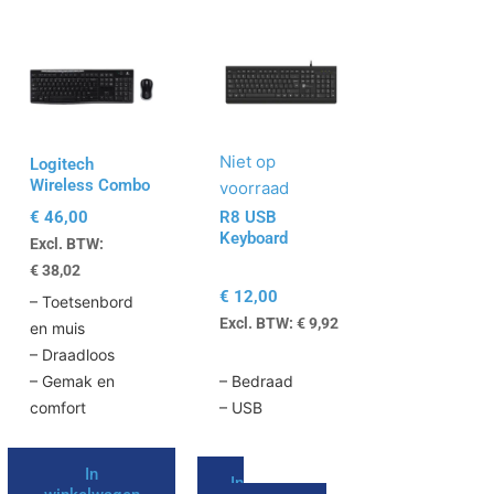
Niet op
Logitech
Wireless Combo
voorraad
MK270
€
46,00
R8 USB
Keyboard
Excl. BTW:
€
38,02
€
12,00
– Toetsenbord
Excl. BTW:
€
9,92
en muis
– Draadloos
– Gemak en
– Bedraad
comfort
– USB
In
In