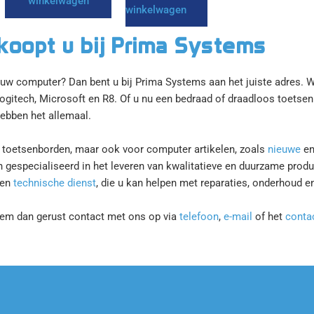
winkelwagen
winkelwagen
koopt u bij Prima Systems
uw computer? Dan bent u bij Prima Systems aan het juiste adres. 
ogitech, Microsoft en R8. Of u nu een bedraad of draadloos toetsen
hebben het allemaal.
or toetsenborden, maar ook voor computer artikelen, zoals
nieuwe
e
n gespecialiseerd in het leveren van kwalitatieve en duurzame produ
gen
technische dienst
, die u kan helpen met reparaties, onderhoud e
eem dan gerust contact met ons op via
telefoon
,
e-mail
of het
conta