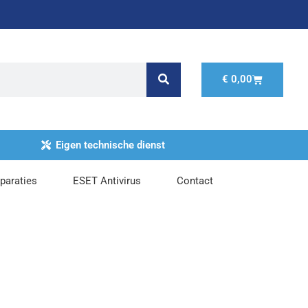
Winkelwage
€
0,00
Eigen technische dienst
paraties
ESET Antivirus
Contact