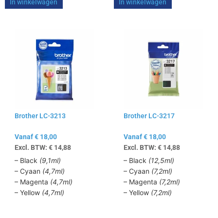
In winkelwagen
In winkelwagen
Dit
Dit
product
product
heeft
heeft
meerdere
meerdere
variaties.
variaties.
Deze
Deze
optie
optie
kan
kan
Brother LC-3213
Brother LC-3217
gekozen
gekozen
worden
worden
Vanaf
€
18,00
Vanaf
€
18,00
op
op
Excl. BTW:
€
14,88
Excl. BTW:
€
14,88
de
de
productpagina
productpagina
– Black
(9,1ml)
– Black
(12,5ml)
– Cyaan
(4,7ml)
– Cyaan
(7,2ml)
– Magenta
(4,7ml)
– Magenta
(7,2ml)
– Yellow
(4,7ml)
– Yellow
(7,2ml)