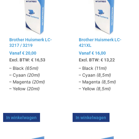
meerdere
meerdere
variaties.
variaties.
Deze
Deze
optie
optie
kan
kan
Brother Huismerk LC-
Brother Huismerk LC-
gekozen
gekozen
3217 / 3219
421XL
worden
worden
Vanaf
€
20,00
Vanaf
€
16,00
op
op
Excl. BTW:
€
16,53
Excl. BTW:
€
13,22
de
de
productpagina
productpagina
– Black
(65ml)
– Black
(11ml)
– Cyaan
(20ml)
– Cyaan
(8,5ml)
– Magenta
(20ml)
– Magenta
(8,5ml)
– Yellow
(20ml)
– Yellow
(8,5ml)
In winkelwagen
In winkelwagen
Dit
Dit