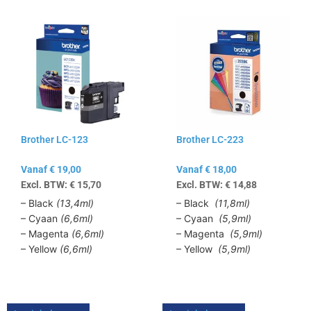
Dit
Dit
product
product
heeft
heeft
meerdere
meerdere
variaties.
variaties.
Deze
Deze
optie
optie
kan
kan
Brother LC-123
Brother LC-223
gekozen
gekozen
worden
worden
Vanaf
€
19,00
Vanaf
€
18,00
op
op
Excl. BTW:
€
15,70
Excl. BTW:
€
14,88
de
de
productpagina
productpagina
– Black
(13,4ml)
– Black
(11,8ml)
– Cyaan
(6,6ml)
– Cyaan
(5,9ml)
– Magenta
(6,6ml)
– Magenta
(5,9ml)
– Yellow
(6,6ml)
– Yellow
(5,9ml)