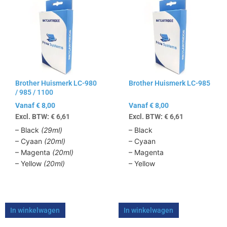
product
product
heeft
heeft
meerdere
meerdere
variaties.
variaties.
Deze
Deze
optie
optie
kan
kan
Brother Huismerk LC-980
Brother Huismerk LC-985
gekozen
gekozen
/ 985 / 1100
worden
worden
Vanaf
€
8,00
Vanaf
€
8,00
op
op
Excl. BTW:
€
6,61
Excl. BTW:
€
6,61
de
de
productpagina
productpagina
– Black
(29ml)
– Black
– Cyaan
(20ml)
– Cyaan
– Magenta
(20ml)
– Magenta
– Yellow
(20ml)
– Yellow
In winkelwagen
In winkelwagen