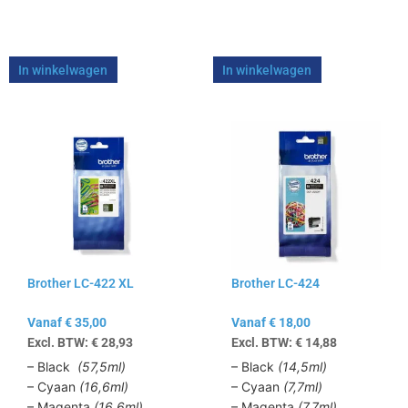
In winkelwagen
In winkelwagen
Dit
Dit
product
product
heeft
heeft
meerdere
meerdere
variaties.
variaties.
Deze
Deze
optie
optie
kan
kan
Brother LC-422 XL
Brother LC-424
gekozen
gekozen
worden
worden
Vanaf
€
35,00
Vanaf
€
18,00
op
op
Excl. BTW:
€
28,93
Excl. BTW:
€
14,88
de
de
productpagina
productpagina
– Black
(57,5ml)
– Black
(14,5ml)
– Cyaan
(16,6ml)
– Cyaan
(7,7ml)
– Magenta
(16,6ml)
– Magenta
(7,7ml)