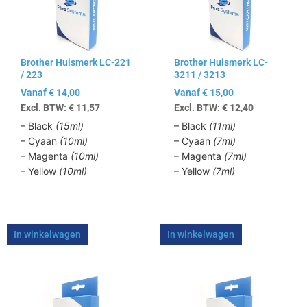
variaties.
variaties.
Deze
Deze
optie
optie
kan
kan
Brother Huismerk LC-221
Brother Huismerk LC-
gekozen
gekozen
/ 223
3211 / 3213
worden
worden
Vanaf
€
14,00
Vanaf
€
15,00
op
op
Excl. BTW:
€
11,57
Excl. BTW:
€
12,40
de
de
productpagina
productpagina
– Black
(15ml)
– Black
(11ml)
– Cyaan
(10ml)
– Cyaan
(7ml)
– Magenta
(10ml)
– Magenta
(7ml)
– Yellow
(10ml)
– Yellow
(7ml)
In winkelwagen
In winkelwagen
Dit
Dit
product
product
heeft
heeft