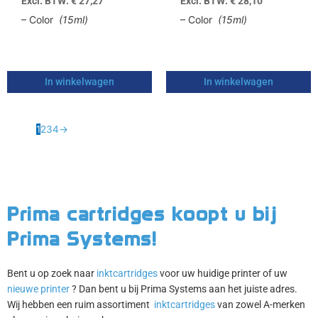
Excl. BTW:
€
27,27
Excl. BTW:
€
28,10
– Color
(15ml)
– Color
(15ml)
In winkelwagen
In winkelwagen
1
2
3
4
→
Prima cartridges koopt u bij
Prima Systems!
Bent u op zoek naar
inktcartridges
voor uw huidige printer of uw
nieuwe printer
? Dan bent u bij Prima Systems aan het juiste adres.
Wij hebben een ruim assortiment
inktcartridges
van zowel A-merken