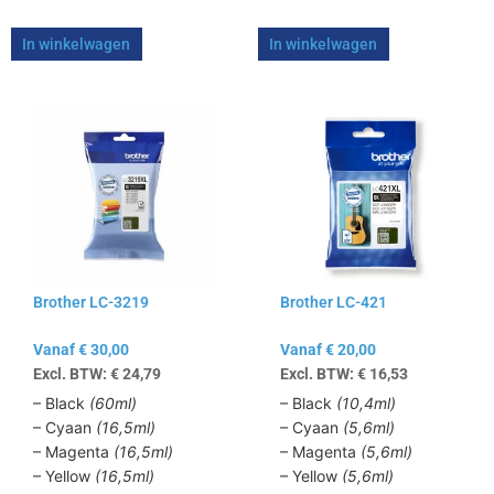
In winkelwagen
In winkelwagen
Dit
Dit
product
product
heeft
heeft
meerdere
meerdere
variaties.
variaties.
Deze
Deze
optie
optie
kan
kan
Brother LC-3219
Brother LC-421
gekozen
gekozen
worden
worden
Vanaf
€
30,00
Vanaf
€
20,00
op
op
Excl. BTW:
€
24,79
Excl. BTW:
€
16,53
de
de
productpagina
productpagina
– Black
(60ml)
– Black
(10,4ml)
– Cyaan
(16,5ml)
– Cyaan
(5,6ml)
– Magenta
(16,5ml)
– Magenta
(5,6ml)
– Yellow
(16,5ml)
– Yellow
(5,6ml)