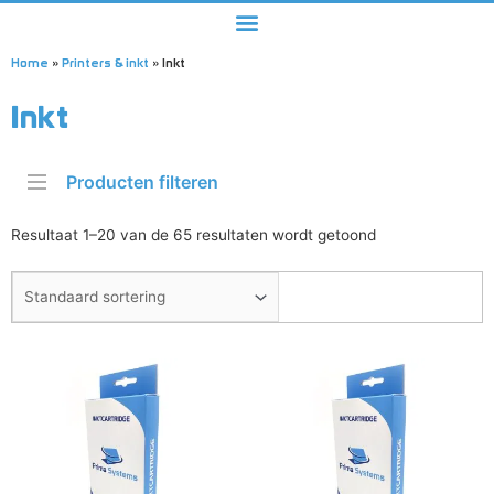
Home
»
Printers & inkt
»
Inkt
Inkt
Producten filteren
Resultaat 1–20 van de 65 resultaten wordt getoond
Dit
Dit
product
product
heeft
heeft
meerdere
meerdere
variaties.
variaties.
Deze
Deze