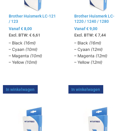
optie
optie
kan
kan
Brother Huismerk LC-121
Brother Huismerk LC-
gekozen
gekozen
/ 123
1220 / 1240 / 1280
worden
worden
Vanaf
€
8,00
Vanaf
€
9,00
op
op
Excl. BTW:
€
6,61
Excl. BTW:
€
7,44
de
de
productpagina
productpagina
– Black
(16ml)
– Black
(16ml)
– Cyaan
(10ml)
– Cyaan
(12ml)
– Magenta
(10ml)
– Magenta
(12ml)
– Yellow
(10ml)
– Yellow
(12ml)
In winkelwagen
In winkelwagen
Dit
Dit
product
product
heeft
heeft
meerdere
meerdere