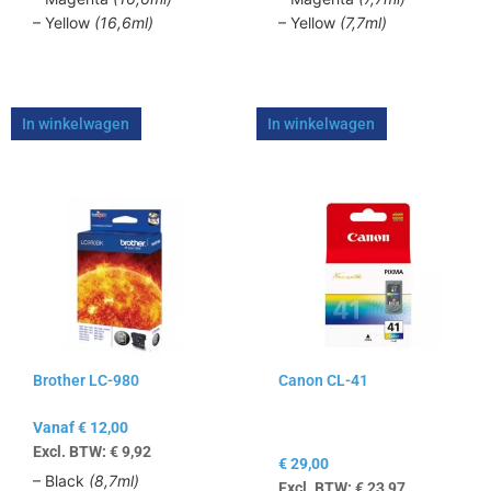
– Yellow
(16,6ml)
– Yellow
(7,7ml)
In winkelwagen
In winkelwagen
Dit
product
heeft
meerdere
variaties.
Deze
optie
kan
Brother LC-980
Canon CL-41
gekozen
worden
Vanaf
€
12,00
op
Excl. BTW:
€
9,92
de
€
29,00
productpagina
– Black
(8,7ml)
Excl. BTW:
€
23,97