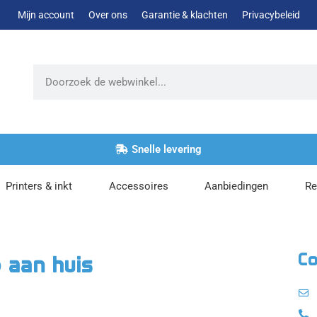
Mijn account
Over ons
Garantie & klachten
Privacybeleid
Zoeken
Snelle levering
Printers & inkt
Accessoires
Aanbiedingen
Re
Co
 aan huis