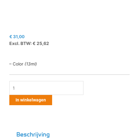
€
31,00
Excl. BTW:
€
25,62
– Color
(13ml)
Canon
CL-
546XL
In winkelwagen
aantal
Beschrijving