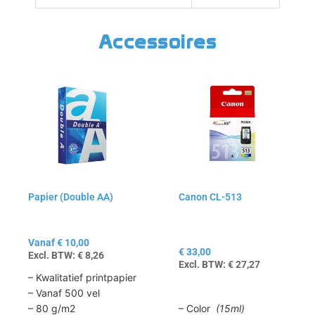
Accessoires
Dit
product
heeft
meerdere
variaties.
Deze
optie
kan
Papier (Double AA)
Canon CL-513
gekozen
worden
op
Vanaf
€
10,00
de
€
33,00
Excl. BTW:
€
8,26
productpagina
Excl. BTW:
€
27,27
– Kwalitatief printpapier
– Vanaf 500 vel
– Color
(15ml)
– 80 g/m2