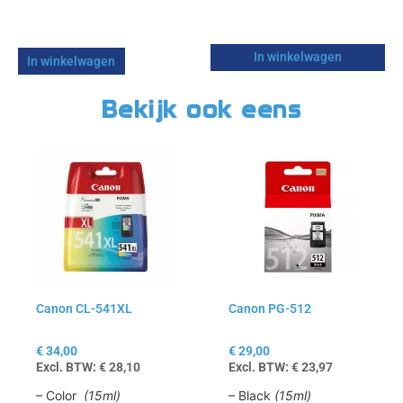
In winkelwagen
In winkelwagen
Bekijk ook eens
Canon CL-541XL
Canon PG-512
€
34,00
€
29,00
Excl. BTW:
€
28,10
Excl. BTW:
€
23,97
– Color
(15ml)
– Black
(15ml)