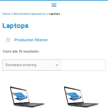
Home
»
Refurbished apparatuur
»
Laptops
Laptops
Producten filteren
Toont alle 19 resultaten
Dit
Dit
product
product
heeft
heeft
meerdere
meerdere
variaties.
variaties.
Deze
Deze