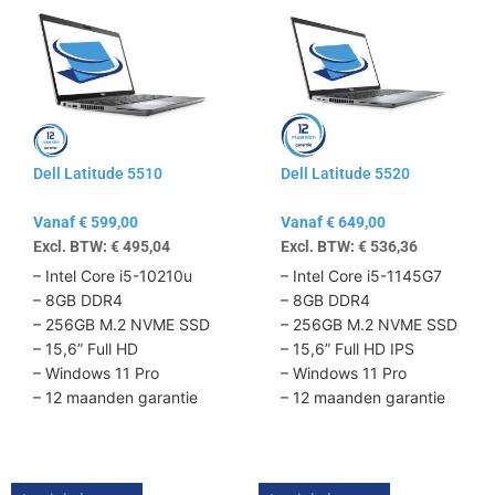
product
product
heeft
heeft
meerdere
meerdere
variaties.
variaties.
Deze
Deze
optie
optie
kan
kan
Dell Latitude 5510
Dell Latitude 5520
gekozen
gekozen
worden
worden
Vanaf
€
599,00
Vanaf
€
649,00
op
op
Excl. BTW:
€
495,04
Excl. BTW:
€
536,36
de
de
productpagina
productpagina
– Intel Core i5-10210u
– Intel Core i5-1145G7
– 8GB DDR4
– 8GB DDR4
– 256GB M.2 NVME SSD
– 256GB M.2 NVME SSD
– 15,6” Full HD
– 15,6” Full HD IPS
– Windows 11 Pro
– Windows 11 Pro
– 12 maanden garantie
– 12 maanden garantie