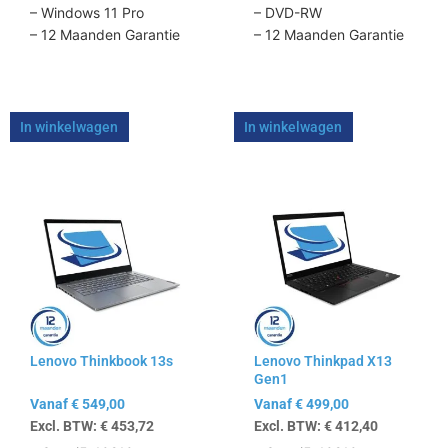
– Windows 11 Pro
– DVD-RW
– 12 Maanden Garantie
– 12 Maanden Garantie
In winkelwagen
In winkelwagen
Dit
Dit
product
product
heeft
heeft
meerdere
meerdere
variaties.
variaties.
Deze
Deze
optie
optie
kan
kan
Lenovo Thinkbook 13s
Lenovo Thinkpad X13
gekozen
gekozen
Gen1
worden
worden
Vanaf
€
549,00
Vanaf
€
499,00
op
op
Excl. BTW:
€
453,72
Excl. BTW:
€
412,40
de
de