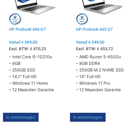
variaties.
variaties.
Deze
Deze
optie
optie
kan
kan
HP Probook 440 G7
HP Probook 445 G7
gekozen
gekozen
worden
worden
Vanaf
€
569,00
Vanaf
€
549,00
op
op
Excl. BTW:
€
470,25
Excl. BTW:
€
453,72
de
de
productpagina
productpagina
– Intel Core i5-10210u
– AMD Ryzen 5-4500u
– 8GB
– 8GB DDR4
– 256GB SSD
– 256GB M.2 NVME SSD
– 14,1” Full HD
– 14” Full HD
– Windows 11 Home
– Windows 11 Pro
– 12 Maanden Garantie
– 12 Maanden Garantie
In winkelwagen
In winkelwagen