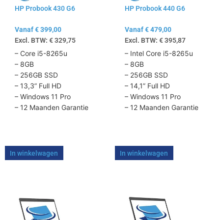
HP Probook 430 G6
HP Probook 440 G6
gekozen
gekozen
worden
worden
Vanaf
€
399,00
Vanaf
€
479,00
op
op
Excl. BTW:
€
329,75
Excl. BTW:
€
395,87
de
de
productpagina
productpagina
– Core i5-8265u
– Intel Core i5-8265u
– 8GB
– 8GB
– 256GB SSD
– 256GB SSD
– 13,3” Full HD
– 14,1” Full HD
– Windows 11 Pro
– Windows 11 Pro
– 12 Maanden Garantie
– 12 Maanden Garantie
In winkelwagen
In winkelwagen
Dit
Dit
product
product
heeft
heeft
meerdere
meerdere