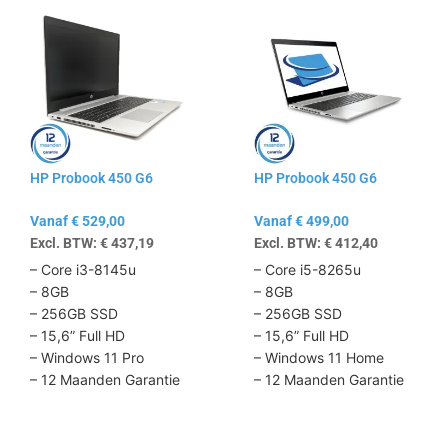
Dit
Dit
product
product
heeft
heeft
meerdere
meerdere
variaties.
variaties.
Deze
Deze
optie
optie
kan
kan
HP Probook 450 G6
HP Probook 450 G6
gekozen
gekozen
worden
worden
Vanaf
€
529,00
Vanaf
€
499,00
op
op
Excl. BTW:
€
437,19
Excl. BTW:
€
412,40
de
de
productpagina
productpagina
– Core i3-8145u
– Core i5-8265u
– 8GB
– 8GB
– 256GB SSD
– 256GB SSD
– 15,6” Full HD
– 15,6” Full HD
– Windows 11 Pro
– Windows 11 Home
– 12 Maanden Garantie
– 12 Maanden Garantie