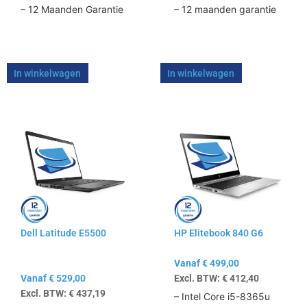
– 12 Maanden Garantie
– 12 maanden garantie
In winkelwagen
In winkelwagen
Dit
Dit
product
product
heeft
heeft
meerdere
meerdere
variaties.
variaties.
Deze
Deze
optie
optie
kan
kan
Dell Latitude E5500
HP Elitebook 840 G6
gekozen
gekozen
worden
worden
Vanaf
€
499,00
op
op
Vanaf
€
529,00
Excl. BTW:
€
412,40
de
de
Excl. BTW:
€
437,19
productpagina
productpagina
– Intel Core i5-8365u