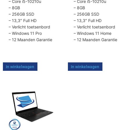
productpagina
productpagina
– Core i5-10210u
– Core i5-10210u
– 8GB
– 8GB
– 256GB SSD
– 256GB SSD
– 13,3″ Full HD
– 13,3″ Full HD
– Verlicht toetsenbord
– Verlicht toetsenbord
– Windows 11 Pro
– Windows 11 Home
– 12 Maanden Garantie
– 12 Maanden Garantie
In winkelwagen
In winkelwagen
Dit
product
heeft
meerdere
variaties.
Deze
optie
kan