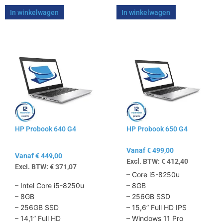
In winkelwagen
In winkelwagen
Dit
Dit
product
product
heeft
heeft
meerdere
meerdere
variaties.
variaties.
Deze
Deze
optie
optie
kan
kan
HP Probook 640 G4
HP Probook 650 G4
gekozen
gekozen
worden
worden
Vanaf
€
499,00
op
op
Vanaf
€
449,00
Excl. BTW:
€
412,40
de
de
Excl. BTW:
€
371,07
productpagina
productpagina
– Core i5-8250u
– Intel Core i5-8250u
– 8GB
– 8GB
– 256GB SSD
– 256GB SSD
– 15,6” Full HD IPS
– 14,1” Full HD
– Windows 11 Pro