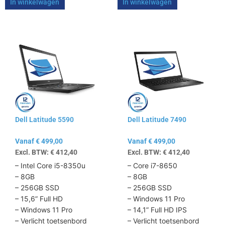
In winkelwagen
In winkelwagen
Dit
Dit
product
product
heeft
heeft
meerdere
meerdere
variaties.
variaties.
Deze
Deze
optie
optie
kan
kan
Dell Latitude 5590
Dell Latitude 7490
gekozen
gekozen
worden
worden
Vanaf
€
499,00
Vanaf
€
499,00
op
op
Excl. BTW:
€
412,40
Excl. BTW:
€
412,40
de
de
productpagina
productpagina
– Intel Core i5-8350u
– Core i7-8650
– 8GB
– 8GB
– 256GB SSD
– 256GB SSD
– 15,6” Full HD
– Windows 11 Pro
– Windows 11 Pro
– 14,1” Full HD IPS
– Verlicht toetsenbord
– Verlicht toetsenbord