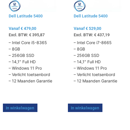
optie
optie
kan
kan
Dell Latitude 5400
Dell Latitude 5400
gekozen
gekozen
worden
worden
Vanaf
€
479,00
Vanaf
€
529,00
op
op
Excl. BTW:
€
395,87
Excl. BTW:
€
437,19
de
de
productpagina
productpagina
– Intel Core i5-8365
– Intel Core i7-8665
– 8GB
– 8GB
– 256GB SSD
– 256GB SSD
– 14,1″ Full HD
– 14,1″ Full HD
– Windows 11 Pro
– Windows 11 Pro
– Verlicht toetsenbord
– Verlicht toetsenbord
– 12 Maanden Garantie
– 12 Maanden Garantie
In winkelwagen
In winkelwagen
Dit
Dit