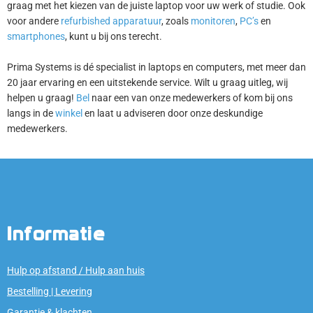
graag met het kiezen van de juiste laptop voor uw werk of studie. Ook
voor andere
refurbished apparatuur
, zoals
monitoren
,
PC’s
en
smartphones
, kunt u bij ons terecht.
Prima Systems is dé specialist in laptops en computers, met meer dan
20 jaar ervaring en een uitstekende service. Wilt u graag uitleg, wij
helpen u graag!
Bel
naar een van onze medewerkers of kom bij ons
langs in de
winkel
en laat u adviseren door onze deskundige
medewerkers.
Informatie
Hulp op afstand / Hulp aan huis
Bestelling | Levering
Garantie & klachten