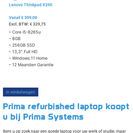
Lenovo Thinkpad X390
gekozen
worden
Vanaf
€
399,00
op
Excl. BTW:
€
329,75
de
productpagina
– Core i5-8265u
– 8GB
– 256GB SSD
– 13,3″ Full HD
– Windows 11 Home
– 12 Maanden Garantie
In winkelwagen
Prima refurbished laptop koopt
u bij Prima Systems
Bent u op zoek naar een goede laptop voor uw werk of studie, maar