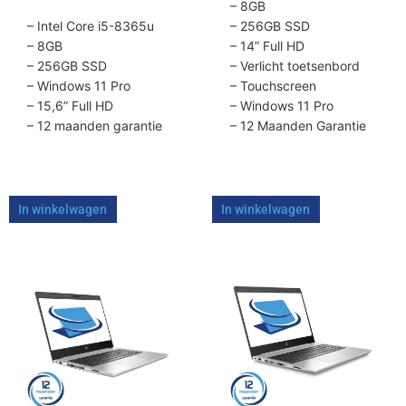
– 8GB
– Intel Core i5-8365u
– 256GB SSD
– 8GB
– 14” Full HD
– 256GB SSD
– Verlicht toetsenbord
– Windows 11 Pro
– Touchscreen
– 15,6” Full HD
– Windows 11 Pro
– 12 maanden garantie
– 12 Maanden Garantie
In winkelwagen
In winkelwagen
Dit
Dit
product
product
heeft
heeft
meerdere
meerdere
variaties.
variaties.
Deze
Deze
optie
optie
kan
kan