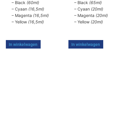
productpagina
productpagina
– Black
(60ml)
– Black
(65ml)
– Cyaan
(16,5ml)
– Cyaan
(20ml)
– Magenta
(16,5ml)
– Magenta
(20ml)
– Yellow
(16,5ml)
– Yellow
(20ml)
In winkelwagen
In winkelwagen