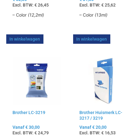
Excl. BTW:
€
26,45
Excl. BTW:
€
25,62
– Color
(12,2ml)
– Color
(13ml)
In winkelwagen
In winkelwagen
Dit
Dit
product
product
heeft
heeft
meerdere
meerdere
variaties.
variaties.
Deze
Deze
optie
optie
kan
kan
Brother LC-3219
Brother Huismerk LC-
gekozen
gekozen
3217 / 3219
worden
worden
op
op
Vanaf
€
30,00
Vanaf
€
20,00
Excl. BTW:
€
24,79
Excl. BTW:
€
16,53
de
de