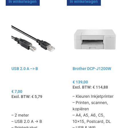
In winkelwagen
In winkelwagen
USB 2.0 A –> B
Brother DCP-J1200W
€
139,00
Excl. BTW:
€
114,88
€
7,00
– Kleuren Inkjetprinter
Excl. BTW:
€
5,79
– Printen, scannen,
kopiëren
– 2 meter
– A4, A5, A6, C5,
– USB 2.0 A -> B
10×15, Postcard, DL
– Printerkabel
– USB & Wifi