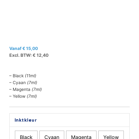
Vanaf
€
15,00
Excl. BTW:
€
12,40
– Black
(11ml)
– Cyaan
(7ml)
– Magenta
(7ml)
– Yellow
(7ml)
Brother
Inktkleur
Huismerk
LC-
Black
Cyaan
Magenta
Yellow
3211