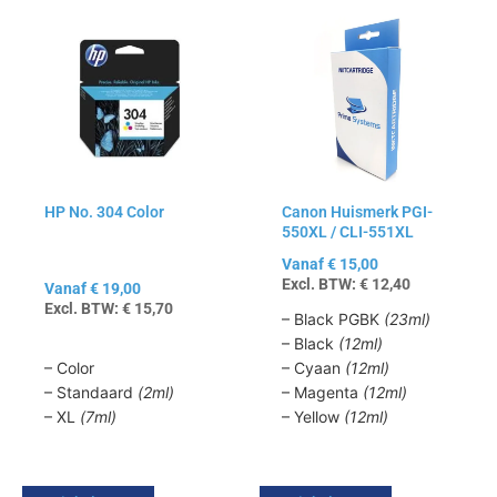
Dit
Dit
product
product
heeft
heeft
meerdere
meerdere
variaties.
variaties.
Deze
Deze
optie
optie
kan
kan
HP No. 304 Color
Canon Huismerk PGI-
gekozen
gekozen
550XL / CLI-551XL
worden
worden
op
op
Vanaf
€
15,00
Excl. BTW:
€
12,40
de
de
Vanaf
€
19,00
Excl. BTW:
€
15,70
productpagina
productpagina
– Black PGBK
(23ml)
– Black
(12ml)
– Color
– Cyaan
(12ml)
– Standaard
(2ml)
– Magenta
(12ml)
– XL
(7ml)
– Yellow
(12ml)