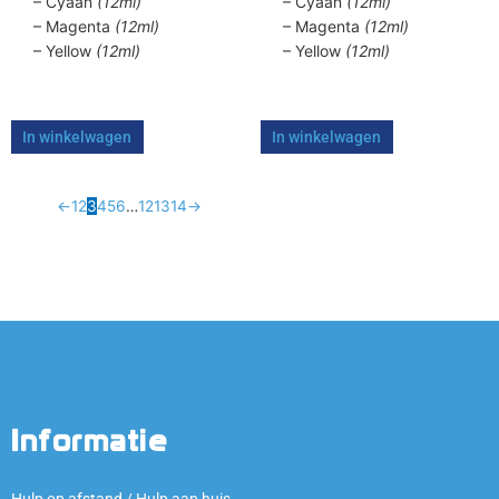
– Cyaan
(12ml)
– Cyaan
(12ml)
– Magenta
(12ml)
– Magenta
(12ml)
– Yellow
(12ml)
– Yellow
(12ml)
In winkelwagen
In winkelwagen
←
1
2
3
4
5
6
…
12
13
14
→
Informatie
Hulp op afstand / Hulp aan huis