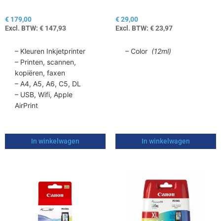
€
179,00
€
29,00
Excl. BTW:
€
147,93
Excl. BTW:
€
23,97
– Kleuren Inkjetprinter
– Color
(12ml)
– Printen, scannen,
kopiëren, faxen
– A4, A5, A6, C5, DL
– USB, Wifi, Apple
AirPrint
In winkelwagen
In winkelwagen