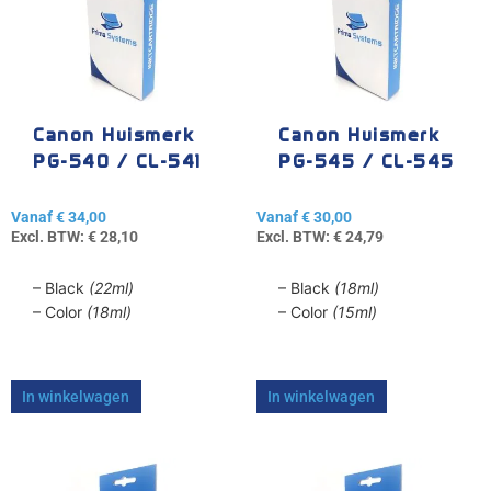
meerdere
meerdere
variaties.
variaties.
Deze
Deze
optie
optie
kan
kan
gekozen
gekozen
Canon Huismerk
Canon Huismerk
worden
worden
PG-540 / CL-541
PG-545 / CL-545
op
op
de
de
Vanaf
€
34,00
Vanaf
€
30,00
productpagina
productpagina
Excl. BTW:
€
28,10
Excl. BTW:
€
24,79
– Black
(22ml)
– Black
(18ml)
– Color
(18ml)
– Color
(15ml)
In winkelwagen
In winkelwagen
Dit
Dit
product
product