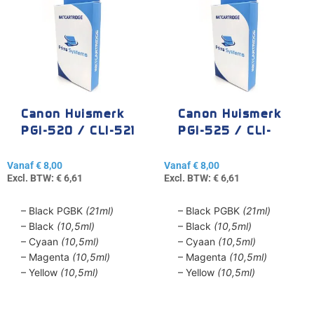
heeft
heeft
meerdere
meerdere
variaties.
variaties.
Deze
Deze
optie
optie
kan
kan
gekozen
gekozen
Canon Huismerk
Canon Huismerk
worden
worden
PGI-520 / CLI-521
PGI-525 / CLI-
op
op
526
de
de
Vanaf
€
8,00
Vanaf
€
8,00
productpagina
productpagina
Excl. BTW:
€
6,61
Excl. BTW:
€
6,61
– Black PGBK
(21ml)
– Black PGBK
(21ml)
– Black
(10,5ml)
– Black
(10,5ml)
– Cyaan
(10,5ml)
– Cyaan
(10,5ml)
– Magenta
(10,5ml)
– Magenta
(10,5ml)
– Yellow
(10,5ml)
– Yellow
(10,5ml)