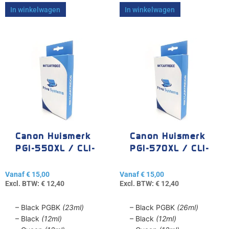
In winkelwagen
In winkelwagen
Dit
Dit
product
product
heeft
heeft
meerdere
meerdere
variaties.
variaties.
Deze
Deze
optie
optie
kan
kan
gekozen
gekozen
Canon Huismerk
Canon Huismerk
worden
worden
PGI-550XL / CLI-
PGI-570XL / CLI-
op
op
551XL
571XL
de
de
Vanaf
€
15,00
Vanaf
€
15,00
productpagina
productpagina
Excl. BTW:
€
12,40
Excl. BTW:
€
12,40
– Black PGBK
(23ml)
– Black PGBK
(26ml)
– Black
(12ml)
– Black
(12ml)