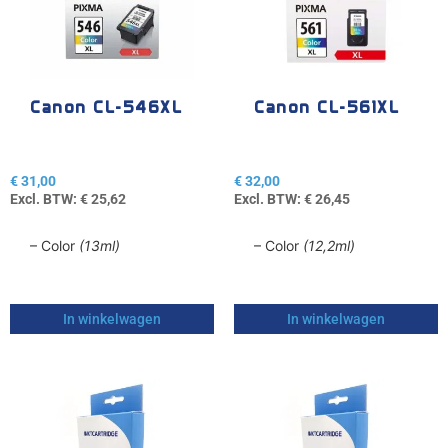
Canon CL-546XL
Canon CL-561XL
€
31,00
€
32,00
Excl. BTW:
€
25,62
Excl. BTW:
€
26,45
– Color
(13ml)
– Color
(12,2ml)
In winkelwagen
In winkelwagen
Dit
Dit
product
product
heeft
heeft