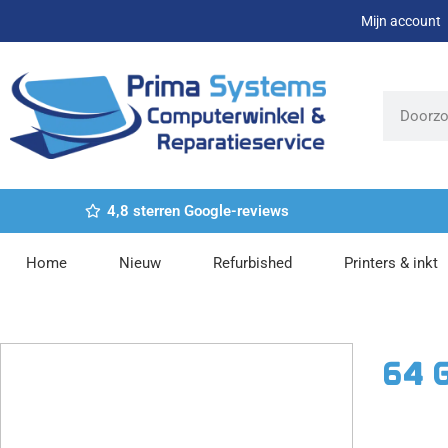
Ga
Mijn account
naar
de
inhoud
Zoeken
4,8 sterren Google-reviews
Home
Nieuw
Refurbished
Printers & inkt
64 