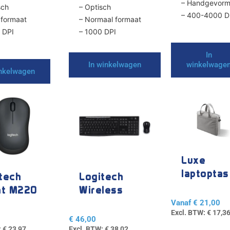
– Handgevor
sch
– Optisch
– 400-4000 D
n formaat
– Normaal formaat
 DPI
– 1000 DPI
In
In winkelwagen
winkelwage
inkelwagen
Dit
product
heeft
meerdere
variaties.
Deze
Luxe
optie
laptoptas
tech
Logitech
kan
nt M220
Wireless
gekozen
Combo
Vanaf
€
21,00
worden
Excl. BTW:
€
17,3
MK270
op
€
46,00
de
:
€
23,97
Excl. BTW:
€
38,02