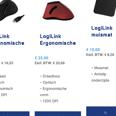
LogiLink
muismat
Link
LogiLink
anti-slip
onomische
Ergonomische
 bedraad
muis
€
10,00
Excl. BTW:
€
8,26
draadloos
€
25,00
:
€
16,53
Excl. BTW:
€
20,66
– Muismat
– Antislip
aad
– Draadloos
onderzijde
sch
– Optisch
nomisch
– Ergonomische
 DPI
vorm
– 1200 DPI
In