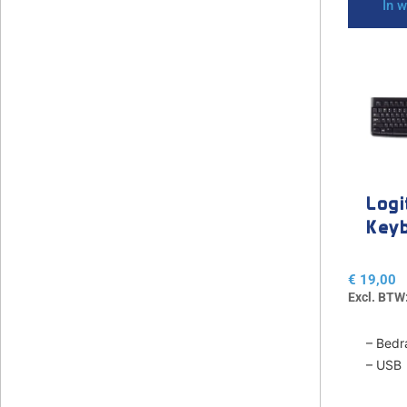
In 
Logi
Key
€
19,00
Excl. BTW
– Bedr
– USB