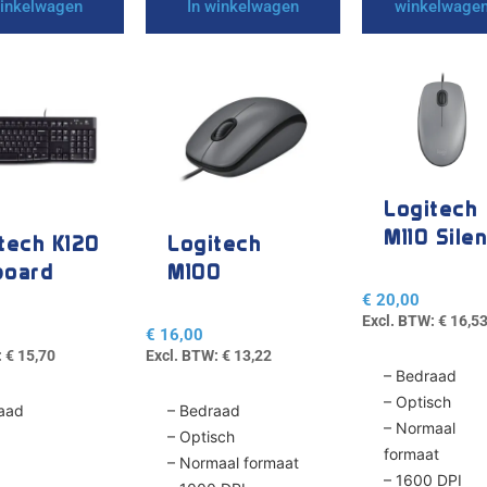
winkelwagen
In winkelwagen
winkelwage
Logitech
M110 Silen
tech K120
Logitech
board
M100
€
20,00
Excl. BTW:
€
16,5
€
16,00
:
€
15,70
Excl. BTW:
€
13,22
– Bedraad
– Optisch
aad
– Bedraad
– Normaal
– Optisch
formaat
– Normaal formaat
– 1600 DPI