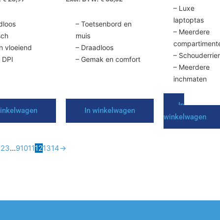
– Luxe
productpagina
laptoptas
dloos
– Toetsenbord en
– Meerdere
sch
muis
compartiment
en vloeiend
– Draadloos
– Schouderri
 DPI
– Gemak en comfort
– Meerdere
inchmaten
In
winkelwagen
In winkelwagen
winkelwagen
1
2
3
…
9
10
11
12
13
14
→