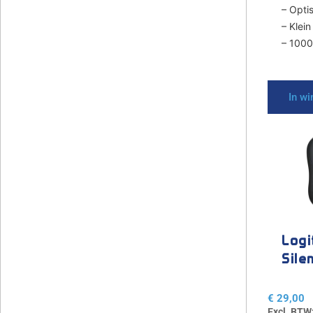
– Opti
– Klei
– 1000
In w
Logi
Sile
€
29,00
Excl. BTW