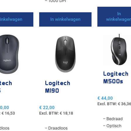
– 1000 DPI
In
winkelwagen
In winkelwagen
winkelwage
e
Logitech
M500s
tech
Logitech
5
M190
€
44,00
Excl. BTW:
€
36,3
0,00
€
22,00
:
€
16,53
Excl. BTW:
€
18,18
– Bedraad
agina
– Optisch
dloos
– Draadloos