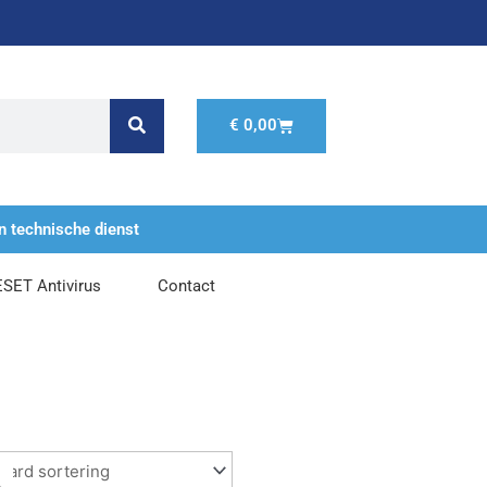
Winkelwagen
€
0,00
n technische dienst
ESET Antivirus
Contact