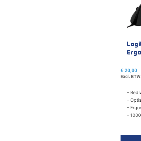
Logi
Erg
muis
€
20,00
Excl. BTW
– Bedr
– Opti
– Ergo
– 1000