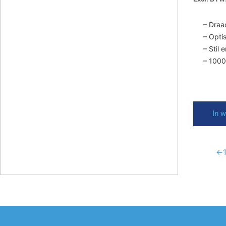
– Draa
– Opti
– Stil 
– 1000
In 
←