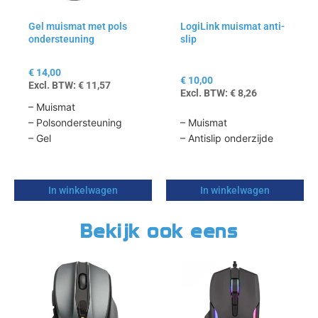
Gel muismat met pols
LogiLink muismat anti-
ondersteuning
slip
€
14,00
€
10,00
Excl. BTW:
€
11,57
Excl. BTW:
€
8,26
– Muismat
– Polsondersteuning
– Muismat
– Gel
– Antislip onderzijde
In winkelwagen
In winkelwagen
Bekijk ook eens