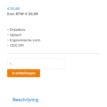
€
25,00
Excl. BTW:
€
20,66
– Draadloos
– Optisch
– Ergonomische vorm
– 1200 DPI
LogiLink
Ergonomische
muis
In winkelwagen
draadloos
aantal
Beschrijving