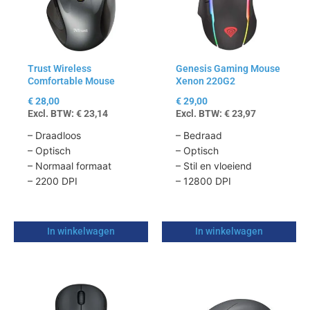
Trust Wireless
Genesis Gaming Mouse
Comfortable Mouse
Xenon 220G2
‘Nito’
€
28,00
€
29,00
Excl. BTW:
€
23,14
Excl. BTW:
€
23,97
– Draadloos
– Bedraad
– Optisch
– Optisch
– Normaal formaat
– Stil en vloeiend
– 2200 DPI
– 12800 DPI
In winkelwagen
In winkelwagen