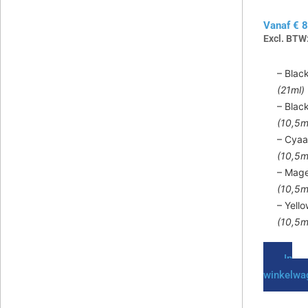
PGI-
gekozen
CLI-
Vanaf
€
8
worden
Excl. BTW
op
de
– Blac
productp
(21ml)
– Blac
(10,5m
– Cya
(10,5m
– Mag
(10,5m
– Yell
(10,5m
In
winkelwa