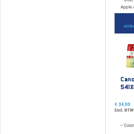
Apple A
wink
Cano
541X
€
34,00
Excl. BTW
– Col