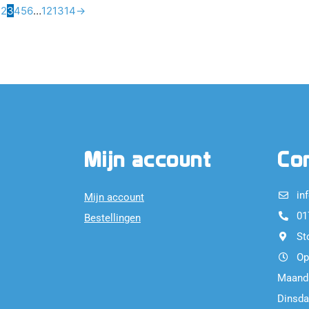
1
2
3
4
5
6
…
12
13
14
→
Mijn account
Co
in
Mijn account
01
Bestellingen
St
Op
Maand
Dinsda