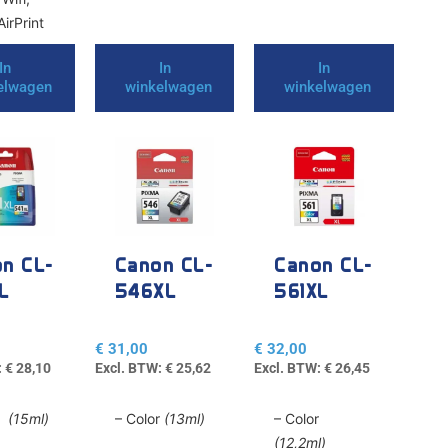
irPrint
In
In
In
elwagen
winkelwagen
winkelwagen
n CL-
Canon CL-
Canon CL-
L
546XL
561XL
€
31,00
€
32,00
:
€
28,10
Excl. BTW:
€
25,62
Excl. BTW:
€
26,45
or
(15ml)
– Color
(13ml)
– Color
(12,2ml)