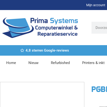
Ga
Mijn account
naar
de
inhoud
Zoeken
4,8 sterren Google-reviews
Home
Nieuw
Refurbished
Printers & inkt
PGB