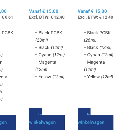
525 /
PGI-
PGI-
gekozen
gekozen
526
550XL /
570XL /
,00
Vanaf
€
15,00
Vanaf
€
15,00
worden
worden
CLI-551XL
CLI-571XL
:
€
6,61
Excl. BTW:
€
12,40
Excl. BTW:
€
12,40
op
op
de
de
k PGBK
– Black PGBK
– Black PGBK
agina
productpagina
productpagina
(23ml)
(26ml)
k
– Black
(12ml)
– Black
(12ml)
l)
– Cyaan
(12ml)
– Cyaan
(12ml)
an
– Magenta
– Magenta
l)
(12ml)
(12ml)
enta
– Yellow
(12ml)
– Yellow
(12ml)
l)
ow
l)
In
In
gen
winkelwagen
winkelwagen