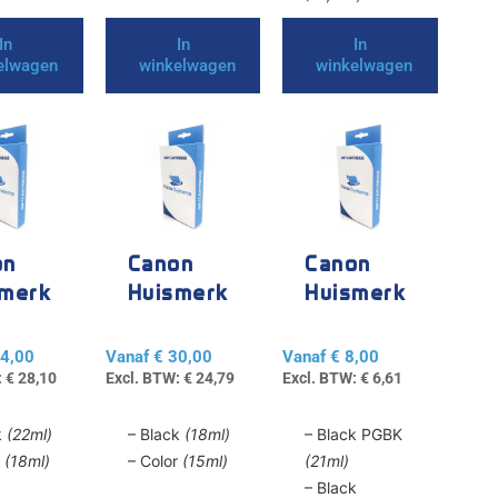
In
In
In
elwagen
winkelwagen
winkelwagen
Dit
Dit
product
product
heeft
heeft
e
meerdere
meerdere
variaties.
variaties.
Deze
Deze
on
Canon
Canon
optie
optie
smerk
Huismerk
Huismerk
kan
kan
540 /
PG-545 /
PGI-520 /
gekozen
gekozen
41
CL-545
CLI-521
4,00
Vanaf
€
30,00
Vanaf
€
8,00
worden
worden
:
€
28,10
Excl. BTW:
€
24,79
Excl. BTW:
€
6,61
op
op
de
de
k
(22ml)
– Black
(18ml)
– Black PGBK
agina
productpagina
productpagina
r
(18ml)
– Color
(15ml)
(21ml)
– Black