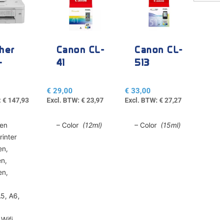
her
Canon CL-
Canon CL-
-
41
513
10DW
€
29,00
€
33,00
:
€
147,93
Excl. BTW:
€
23,97
Excl. BTW:
€
27,27
ren
– Color
(12ml)
– Color
(15ml)
rinter
en,
n,
en,
A5, A6,
L
Wifi,