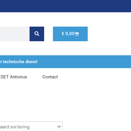
Winkelwagen
€
0,00
n technische dienst
ESET Antivirus
Contact