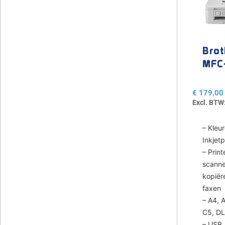
Brot
MFC
J10
€
179,00
Excl. BTW
– Kleu
Inkjetp
– Print
scanne
kopiër
faxen
– A4, 
C5, D
– USB, 