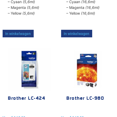
– Cyaan
(5,6ml)
– Cyaan
(16,6ml)
– Magenta
(5,6ml)
– Magenta
(16,6ml)
– Yellow
(5,6ml)
– Yellow
(16,6ml)
In winkelwagen
In winkelwagen
Dit
Dit
product
product
heeft
heeft
meerdere
meerdere
variaties.
variaties.
Deze
Deze
optie
optie
kan
kan
gekozen
gekozen
Brother LC-424
Brother LC-980
worden
worden
op
op
de
de