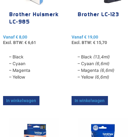
kan
kan
gekozen
gekozen
Brother Huismerk
Brother LC-123
worden
worden
LC-985
op
op
de
de
Vanaf
€
8,00
Vanaf
€
19,00
productpagina
productpagina
Excl. BTW:
€
6,61
Excl. BTW:
€
15,70
– Black
– Black
(13,4ml)
– Cyaan
– Cyaan
(6,6ml)
– Magenta
– Magenta
(6,6ml)
– Yellow
– Yellow
(6,6ml)
In winkelwagen
In winkelwagen
Dit
Dit
product
product
heeft
heeft