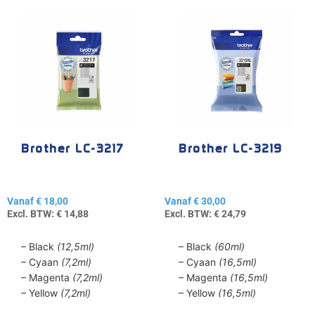
Dit
Dit
product
product
heeft
heeft
meerdere
meerdere
variaties.
variaties.
Deze
Deze
optie
optie
kan
kan
gekozen
gekozen
Brother LC-3217
Brother LC-3219
worden
worden
op
op
de
de
Vanaf
€
18,00
Vanaf
€
30,00
productpagina
productpagina
Excl. BTW:
€
14,88
Excl. BTW:
€
24,79
– Black
(12,5ml)
– Black
(60ml)
– Cyaan
(7,2ml)
– Cyaan
(16,5ml)
– Magenta
(7,2ml)
– Magenta
(16,5ml)
– Yellow
(7,2ml)
– Yellow
(16,5ml)