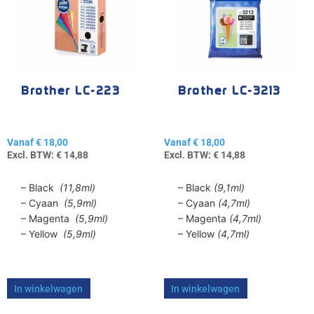
meerdere
meerdere
variaties.
variaties.
Deze
Deze
optie
optie
kan
kan
gekozen
gekozen
Brother LC-223
Brother LC-3213
worden
worden
op
op
de
de
Vanaf
€
18,00
Vanaf
€
18,00
productpagina
productpagina
Excl. BTW:
€
14,88
Excl. BTW:
€
14,88
– Black
(11,8ml)
– Black
(9,1ml)
– Cyaan
(5,9ml)
– Cyaan
(4,7ml)
– Magenta
(5,9ml)
– Magenta
(4,7ml)
– Yellow
(5,9ml)
– Yellow
(4,7ml)
In winkelwagen
In winkelwagen