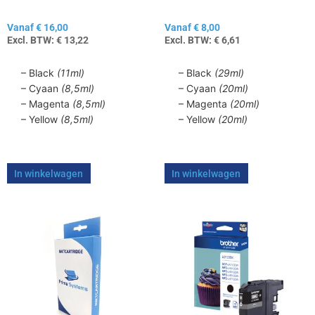
1100
de
de
Vanaf
€
16,00
Vanaf
€
8,00
productpagina
productpagina
Excl. BTW:
€
13,22
Excl. BTW:
€
6,61
– Black
(11ml)
– Black
(29ml)
– Cyaan
(8,5ml)
– Cyaan
(20ml)
– Magenta
(8,5ml)
– Magenta
(20ml)
– Yellow
(8,5ml)
– Yellow
(20ml)
In winkelwagen
In winkelwagen
Dit
Dit
product
product
heeft
heeft
meerdere
meerdere
variaties.
variaties.
Deze
Deze
optie
optie