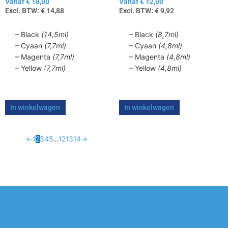
Vanaf
€
18,00
Vanaf
€
12,00
productpagina
productpagina
Excl. BTW:
€
14,88
Excl. BTW:
€
9,92
– Black
(14,5ml)
– Black
(8,7ml)
– Cyaan
(7,7ml)
– Cyaan
(4,8ml)
– Magenta
(7,7ml)
– Magenta
(4,8ml)
– Yellow
(7,7ml)
– Yellow
(4,8ml)
In winkelwagen
In winkelwagen
←
1
2
3
4
5
…
12
13
14
→