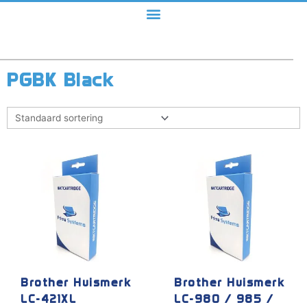
PGBK Black
Dit
Dit
product
product
heeft
heeft
meerdere
meerdere
variaties.
variaties.
Deze
Deze
optie
optie
kan
kan
gekozen
gekozen
Brother Huismerk
Brother Huismerk
worden
worden
LC-421XL
LC-980 / 985 /
op
op