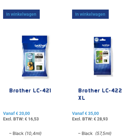
In winkelwagen
In winkelwagen
Dit
Dit
product
product
heeft
heeft
meerdere
meerdere
variaties.
variaties.
Deze
Deze
optie
optie
kan
kan
gekozen
gekozen
Brother LC-421
Brother LC-422
worden
worden
XL
op
op
de
de
Vanaf
€
20,00
Vanaf
€
35,00
productpagina
productpagina
Excl. BTW:
€
16,53
Excl. BTW:
€
28,93
– Black
(10,4ml)
– Black
(57,5ml)