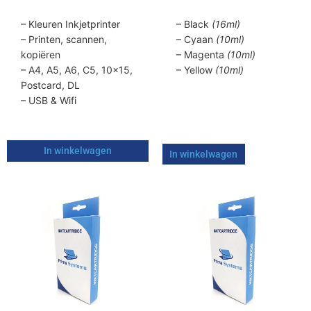
– Kleuren Inkjetprinter
– Black
(16ml)
– Printen, scannen,
– Cyaan
(10ml)
kopiëren
– Magenta
(10ml)
– A4, A5, A6, C5, 10×15,
– Yellow
(10ml)
Postcard, DL
– USB & Wifi
In winkelwagen
In winkelwagen
Dit
Dit
product
product
heeft
heeft
meerdere
meerdere
variaties.
variaties.
Deze
Deze
optie
optie
kan
kan