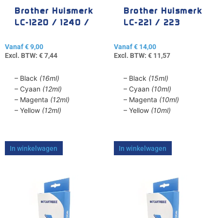
gekozen
gekozen
Brother Huismerk
Brother Huismerk
worden
worden
LC-1220 / 1240 /
LC-221 / 223
op
op
1280
de
de
Vanaf
€
9,00
Vanaf
€
14,00
productpagina
productpagina
Excl. BTW:
€
7,44
Excl. BTW:
€
11,57
– Black
(16ml)
– Black
(15ml)
– Cyaan
(12ml)
– Cyaan
(10ml)
– Magenta
(12ml)
– Magenta
(10ml)
– Yellow
(12ml)
– Yellow
(10ml)
In winkelwagen
In winkelwagen
Dit
Dit
product
product
heeft
heeft
meerdere
meerdere