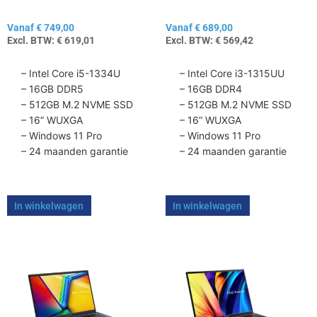
de
de
Vanaf
€
749,00
Vanaf
€
689,00
productpagina
productpagina
Excl. BTW:
€
619,01
Excl. BTW:
€
569,42
– Intel Core i5-1334U
– Intel Core i3-1315UU
– 16GB DDR5
– 16GB DDR4
– 512GB M.2 NVME SSD
– 512GB M.2 NVME SSD
– 16” WUXGA
– 16” WUXGA
– Windows 11 Pro
– Windows 11 Pro
– 24 maanden garantie
– 24 maanden garantie
In winkelwagen
In winkelwagen
Dit
Dit
product
product
heeft
heeft
meerdere
meerdere
variaties.
variaties.