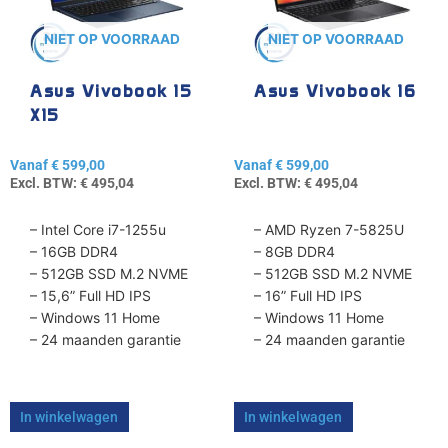
Deze
Deze
optie
optie
NIET OP VOORRAAD
NIET OP VOORRAAD
kan
kan
gekozen
gekozen
Asus Vivobook 15
Asus Vivobook 16
worden
worden
X15
op
op
de
de
Vanaf
€
599,00
Vanaf
€
599,00
productpagina
productpagina
Excl. BTW:
€
495,04
Excl. BTW:
€
495,04
– Intel Core i7-1255u
– AMD Ryzen 7-5825U
– 16GB DDR4
– 8GB DDR4
– 512GB SSD M.2 NVME
– 512GB SSD M.2 NVME
– 15,6” Full HD IPS
– 16” Full HD IPS
– Windows 11 Home
– Windows 11 Home
– 24 maanden garantie
– 24 maanden garantie
In winkelwagen
In winkelwagen