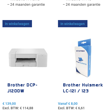
– 24 maanden garantie
– 24 maanden garantie
In winkelwagen
In winkelwagen
Dit
product
heeft
meerdere
variaties.
Deze
optie
kan
gekozen
Brother DCP-
Brother Huismerk
worden
J1200W
LC-121 / 123
op
de
€
139,00
Vanaf
€
8,00
productpagina
Excl. BTW:
€
114,88
Excl. BTW:
€
6,61