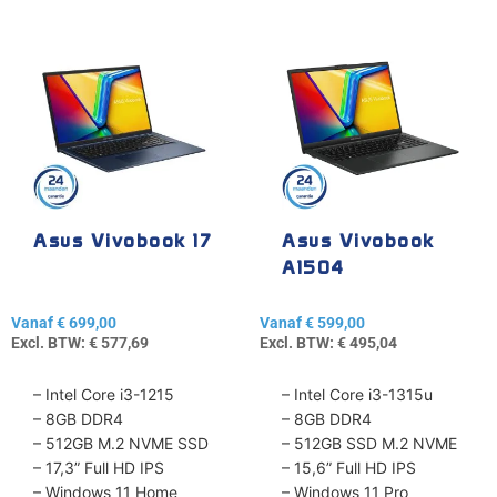
Dit
Dit
product
product
heeft
heeft
meerdere
meerdere
variaties.
variaties.
Deze
Deze
optie
optie
kan
kan
gekozen
gekozen
Asus Vivobook 17
Asus Vivobook
worden
worden
A1504
op
op
de
de
Vanaf
€
699,00
Vanaf
€
599,00
productpagina
productpagina
Excl. BTW:
€
577,69
Excl. BTW:
€
495,04
– Intel Core i3-1215
– Intel Core i3-1315u
– 8GB DDR4
– 8GB DDR4
– 512GB M.2 NVME SSD
– 512GB SSD M.2 NVME
– 17,3” Full HD IPS
– 15,6” Full HD IPS
– Windows 11 Home
– Windows 11 Pro