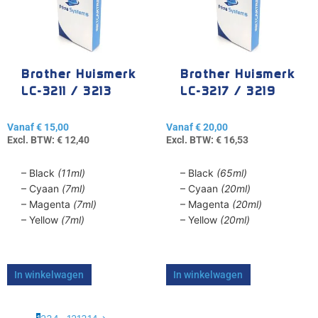
variaties.
variaties.
Deze
Deze
optie
optie
kan
kan
gekozen
gekozen
Brother Huismerk
Brother Huismerk
worden
worden
LC-3211 / 3213
LC-3217 / 3219
op
op
de
de
Vanaf
€
15,00
Vanaf
€
20,00
productpagina
productpagina
Excl. BTW:
€
12,40
Excl. BTW:
€
16,53
– Black
(11ml)
– Black
(65ml)
– Cyaan
(7ml)
– Cyaan
(20ml)
– Magenta
(7ml)
– Magenta
(20ml)
– Yellow
(7ml)
– Yellow
(20ml)
In winkelwagen
In winkelwagen