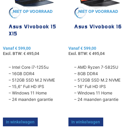
Deze
Deze
optie
optie
NIET OP VOORRAAD
NIET OP VOORRAAD
kan
kan
gekozen
gekozen
Asus Vivobook 15
Asus Vivobook 16
worden
worden
X15
op
op
de
de
Vanaf
€
599,00
Vanaf
€
599,00
productpagina
productpagina
Excl. BTW:
€
495,04
Excl. BTW:
€
495,04
– Intel Core i7-1255u
– AMD Ryzen 7-5825U
– 16GB DDR4
– 8GB DDR4
– 512GB SSD M.2 NVME
– 512GB SSD M.2 NVME
– 15,6” Full HD IPS
– 16” Full HD IPS
– Windows 11 Home
– Windows 11 Home
– 24 maanden garantie
– 24 maanden garantie
In winkelwagen
In winkelwagen