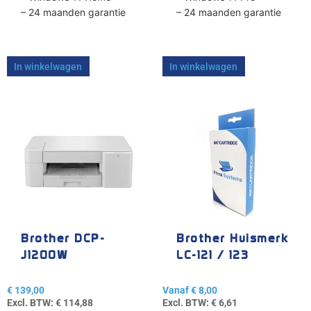
– 24 maanden garantie
– 24 maanden garantie
In winkelwagen
In winkelwagen
Dit
product
heeft
meerdere
variaties.
Deze
optie
kan
gekozen
Brother DCP-
Brother Huismerk
worden
J1200W
LC-121 / 123
op
de
€
139,00
Vanaf
€
8,00
productpagina
Excl. BTW:
€
114,88
Excl. BTW:
€
6,61