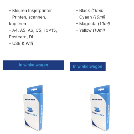
– Kleuren Inkjetprinter
– Black
(16ml)
– Printen, scannen,
– Cyaan
(10ml)
kopiëren
– Magenta
(10ml)
– A4, A5, A6, C5, 10×15,
– Yellow
(10ml)
Postcard, DL
– USB & Wifi
In winkelwagen
In winkelwagen
Dit
Dit
product
product
heeft
heeft
meerdere
meerdere
variaties.
variaties.
Deze
Deze
optie
optie
kan
kan