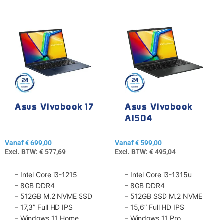
Dit
Dit
product
product
heeft
heeft
meerdere
meerdere
variaties.
variaties.
Deze
Deze
optie
optie
kan
kan
gekozen
gekozen
Asus Vivobook 17
Asus Vivobook
worden
worden
A1504
op
op
de
de
Vanaf
€
699,00
Vanaf
€
599,00
productpagina
productpagina
Excl. BTW:
€
577,69
Excl. BTW:
€
495,04
– Intel Core i3-1215
– Intel Core i3-1315u
– 8GB DDR4
– 8GB DDR4
– 512GB M.2 NVME SSD
– 512GB SSD M.2 NVME
– 17,3” Full HD IPS
– 15,6” Full HD IPS
– Windows 11 Home
– Windows 11 Pro