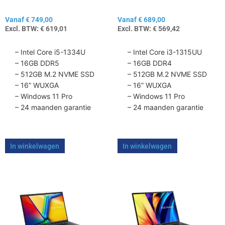
de
de
Vanaf
€
749,00
Vanaf
€
689,00
productpagina
productpagina
Excl. BTW:
€
619,01
Excl. BTW:
€
569,42
– Intel Core i5-1334U
– Intel Core i3-1315UU
– 16GB DDR5
– 16GB DDR4
– 512GB M.2 NVME SSD
– 512GB M.2 NVME SSD
– 16” WUXGA
– 16” WUXGA
– Windows 11 Pro
– Windows 11 Pro
– 24 maanden garantie
– 24 maanden garantie
In winkelwagen
In winkelwagen
Dit
Dit
product
product
heeft
heeft
meerdere
meerdere
variaties.
variaties.