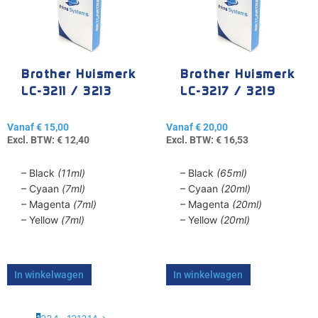
variaties.
variaties.
Deze
Deze
optie
optie
kan
kan
gekozen
gekozen
Brother Huismerk
Brother Huismerk
worden
worden
LC-3211 / 3213
LC-3217 / 3219
op
op
de
de
Vanaf
€
15,00
Vanaf
€
20,00
productpagina
productpagina
Excl. BTW:
€
12,40
Excl. BTW:
€
16,53
– Black
(11ml)
– Black
(65ml)
– Cyaan
(7ml)
– Cyaan
(20ml)
– Magenta
(7ml)
– Magenta
(20ml)
– Yellow
(7ml)
– Yellow
(20ml)
In winkelwagen
In winkelwagen