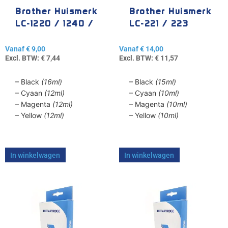
gekozen
gekozen
Brother Huismerk
Brother Huismerk
worden
worden
LC-1220 / 1240 /
LC-221 / 223
op
op
1280
de
de
Vanaf
€
9,00
Vanaf
€
14,00
productpagina
productpagina
Excl. BTW:
€
7,44
Excl. BTW:
€
11,57
– Black
(16ml)
– Black
(15ml)
– Cyaan
(12ml)
– Cyaan
(10ml)
– Magenta
(12ml)
– Magenta
(10ml)
– Yellow
(12ml)
– Yellow
(10ml)
In winkelwagen
In winkelwagen
Dit
Dit
product
product
heeft
heeft
meerdere
meerdere