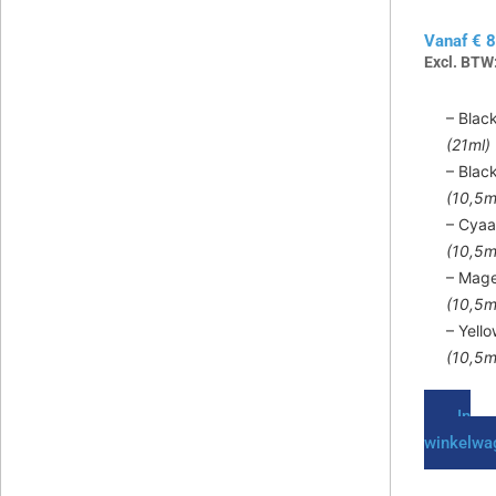
PGI-
gekozen
CLI-
Vanaf
€
8
worden
Excl. BTW
op
de
– Blac
productp
(21ml)
– Blac
(10,5m
– Cya
(10,5m
– Mag
(10,5m
– Yell
(10,5m
In
winkelwa