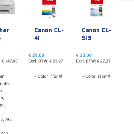
her
Canon CL-
Canon CL-
-
41
513
10DW
€
29,00
€
33,00
:
€
147,93
Excl. BTW:
€
23,97
Excl. BTW:
€
27,27
ren
– Color
(12ml)
– Color
(15ml)
rinter
en,
n,
en,
A5, A6,
L
Wifi,