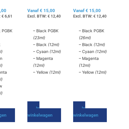
525 /
PGI-
PGI-
gekozen
gekozen
526
550XL /
570XL /
,00
Vanaf
€
15,00
Vanaf
€
15,00
worden
worden
CLI-551XL
CLI-571XL
:
€
6,61
Excl. BTW:
€
12,40
Excl. BTW:
€
12,40
op
op
de
de
k PGBK
– Black PGBK
– Black PGBK
agina
productpagina
productpagina
(23ml)
(26ml)
k
– Black
(12ml)
– Black
(12ml)
l)
– Cyaan
(12ml)
– Cyaan
(12ml)
an
– Magenta
– Magenta
l)
(12ml)
(12ml)
enta
– Yellow
(12ml)
– Yellow
(12ml)
l)
ow
l)
In
In
gen
winkelwagen
winkelwagen