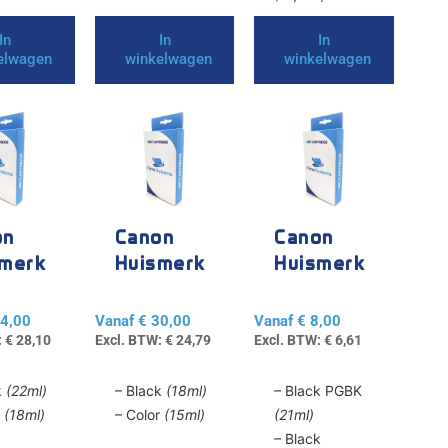
In
In
In
elwagen
winkelwagen
winkelwagen
Dit
Dit
product
product
heeft
heeft
e
meerdere
meerdere
variaties.
variaties.
Deze
Deze
on
Canon
Canon
optie
optie
smerk
Huismerk
Huismerk
kan
kan
540 /
PG-545 /
PGI-520 /
gekozen
gekozen
41
CL-545
CLI-521
4,00
Vanaf
€
30,00
Vanaf
€
8,00
worden
worden
:
€
28,10
Excl. BTW:
€
24,79
Excl. BTW:
€
6,61
op
op
de
de
k
(22ml)
– Black
(18ml)
– Black PGBK
agina
productpagina
productpagina
r
(18ml)
– Color
(15ml)
(21ml)
– Black