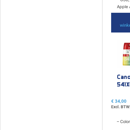
Apple A
wink
Cano
541X
€
34,00
Excl. BTW
– Col