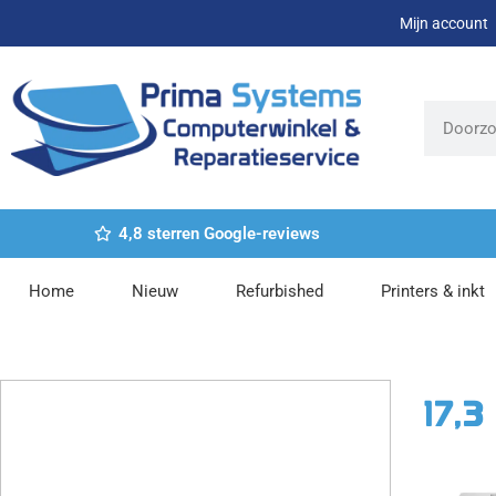
Ga
Mijn account
naar
de
inhoud
Zoeken
4,8 sterren Google-reviews
Home
Nieuw
Refurbished
Printers & inkt
17,3