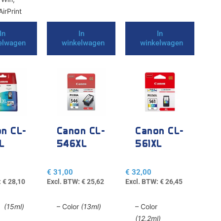
irPrint
In
In
In
elwagen
winkelwagen
winkelwagen
n CL-
Canon CL-
Canon CL-
L
546XL
561XL
€
31,00
€
32,00
:
€
28,10
Excl. BTW:
€
25,62
Excl. BTW:
€
26,45
or
(15ml)
– Color
(13ml)
– Color
(12,2ml)