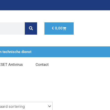
Winkelwagen
€
0,00
n technische dienst
ESET Antivirus
Contact