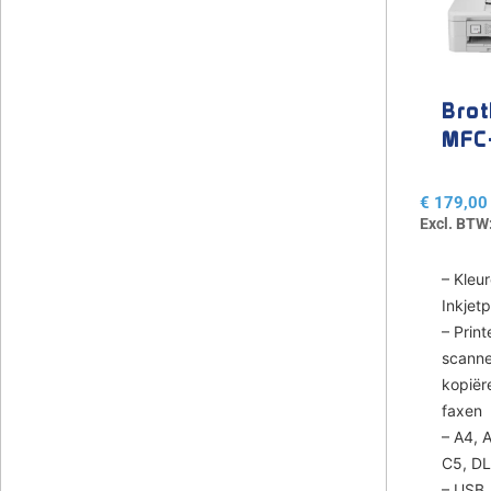
Brot
MFC
J10
€
179,00
Excl. BTW
– Kleu
Inkjetp
– Print
scanne
kopiër
faxen
– A4, 
C5, D
– USB, 