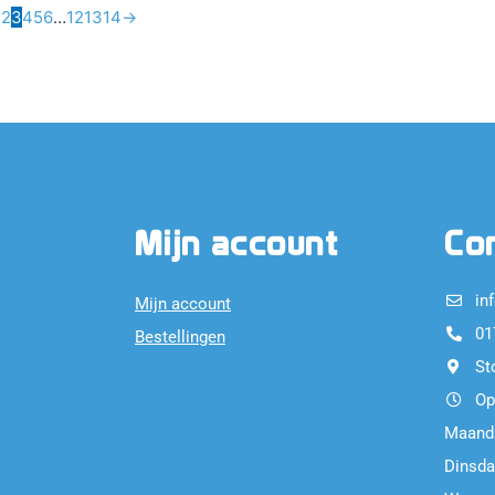
1
2
3
4
5
6
…
12
13
14
→
Mijn account
Co
in
Mijn account
01
Bestellingen
St
Op
Maand
Dinsda