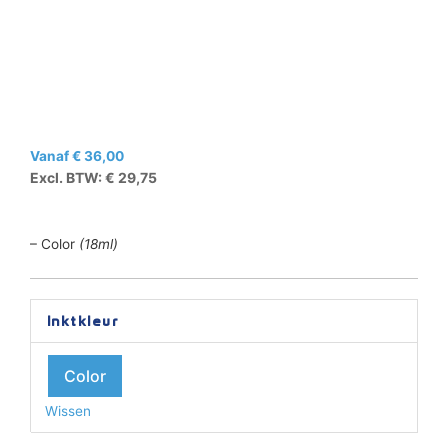
Vanaf
€
36,00
Excl. BTW:
€
29,75
– Color
(18ml)
HP
Inktkleur
Huismerk
No.
Color
302XL
Color
Wissen
aantal