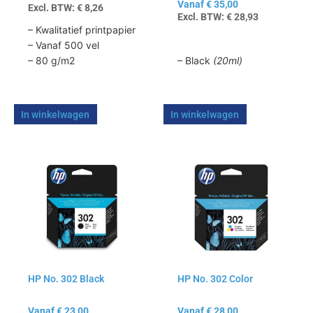
Vanaf
€
35,00
Excl. BTW:
€
8,26
productpagina
productpagina
Excl. BTW:
€
28,93
– Kwalitatief printpapier
– Vanaf 500 vel
– Black
(20ml)
– 80 g/m2
In winkelwagen
In winkelwagen
Dit
Dit
product
product
heeft
heeft
meerdere
meerdere
variaties.
variaties.
Deze
Deze
optie
optie
kan
kan
HP No. 302 Black
HP No. 302 Color
gekozen
gekozen
worden
worden
op
op
Vanaf
€
23,00
Vanaf
€
28,00