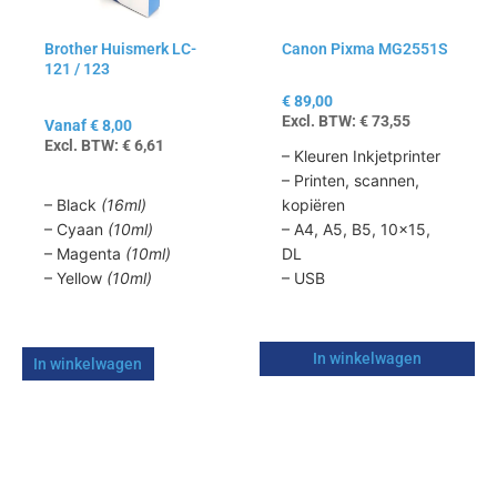
optie
kan
Brother Huismerk LC-
Canon Pixma MG2551S
gekozen
121 / 123
worden
op
€
89,00
Excl. BTW:
€
73,55
de
Vanaf
€
8,00
Excl. BTW:
€
6,61
productpagina
– Kleuren Inkjetprinter
– Printen, scannen,
– Black
(16ml)
kopiëren
– Cyaan
(10ml)
– A4, A5, B5, 10×15,
– Magenta
(10ml)
DL
– Yellow
(10ml)
– USB
In winkelwagen
In winkelwagen