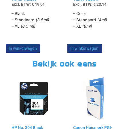
Excl. BTW:
€
19,01
Excl. BTW:
€
23,14
de
de
productpagina
productpagina
– Black
– Color
– Standaard
(3,5ml)
– Standaard
(4ml)
– XL
(8,5 ml)
– XL
(8ml)
In winkelwagen
In winkelwagen
Bekijk ook eens
Dit
Dit
product
product
heeft
heeft
meerdere
meerdere
variaties.
variaties.
Deze
Deze
optie
optie
kan
kan
HP No. 304 Black
Canon Huismerk PGI-
gekozen
gekozen