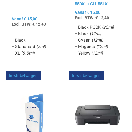
550XL / CLI-551XL
worden
worden
op
op
Vanaf
€
15,00
Excl. BTW:
€
12,40
de
de
Vanaf
€
15,00
Excl. BTW:
€
12,40
productpagina
productpagina
– Black PGBK
(23ml)
– Black
(12ml)
– Black
– Cyaan
(12ml)
– Standaard
(2ml)
– Magenta
(12ml)
– XL
(5,5ml)
– Yellow
(12ml)
In winkelwagen
In winkelwagen
Dit
product
heeft
meerdere
variaties.
Deze