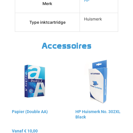
HP
Merk
Huismerk
Type inktcartridge
Accessoires
Dit
Dit
product
product
heeft
heeft
meerdere
meerdere
variaties.
variaties.
Deze
Deze
optie
optie
kan
kan
Papier (Double AA)
HP Huismerk No. 302XL
gekozen
gekozen
Black
worden
worden
op
op
Vanaf
€
10,00
de
de