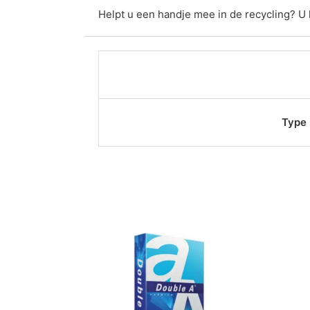
Helpt u een handje mee in de recycling? U
Type 
Dit
product
heeft
meerdere
variaties.
Deze