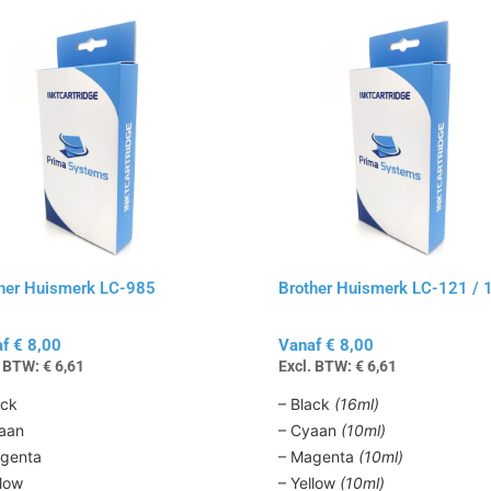
Dit
t
product
heeft
ere
meerdere
s.
variaties.
Deze
optie
kan
en
gekozen
n
worden
op
her Huismerk LC-985
Brother Huismerk LC-121 / 
de
tpagina
productpagina
af
€
8,00
Vanaf
€
8,00
. BTW:
€
6,61
Excl. BTW:
€
6,61
ack
– Black
(16ml)
aan
– Cyaan
(10ml)
genta
– Magenta
(10ml)
llow
– Yellow
(10ml)