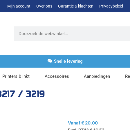
Mijn account
Over ons
Garantie & klachten
Privacybeleid
Zoeken
Snelle levering
Printers & inkt
Accessoires
Aanbiedingen
Re
217 / 3219
Vanaf
€
20,00
Excl. BTW:
€
16,53