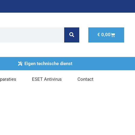
Winkelwage
€
0,00
Eigen technische dienst
paraties
ESET Antivirus
Contact