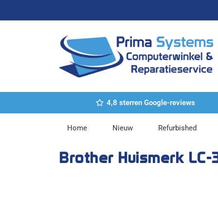
Ga
naar
de
inhoud
4,8 sterren Google-reviews
Home
Nieuw
Refurbished
Brother Huismerk LC-3