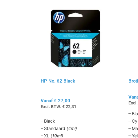
Dit
Dit
product
produc
heeft
heeft
meerdere
meerd
variaties.
variatie
Deze
Deze
optie
optie
kan
kan
gekozen
gekoz
worden
worde
op
op
HP No. 62 Black
Brot
de
de
productpagina
produc
Van
Vanaf
€
27,00
Excl
Excl. BTW:
€
22,31
– Bl
– Black
– Cy
– Standaard
(4ml)
– Ma
– XL
(19ml)
– Ye