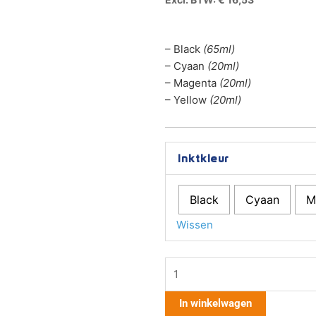
– Black
(65ml)
– Cyaan
(20ml)
– Magenta
(20ml)
– Yellow
(20ml)
Brother
Inktkleur
Huismerk
LC-
Black
Cyaan
M
3217
/
Wissen
3219
aantal
In winkelwagen