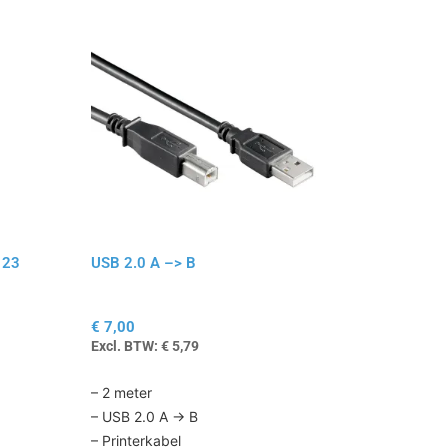
123
USB 2.0 A –> B
€
7,00
Excl. BTW:
€
5,79
– 2 meter
– USB 2.0 A -> B
– Printerkabel