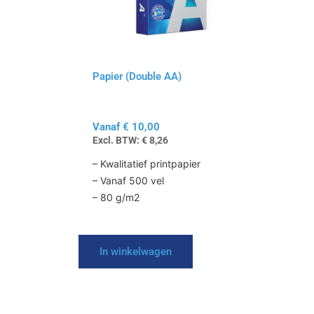
optie
kan
gekozen
worden
op
Papier (Double AA)
de
productpagina
Vanaf
€
10,00
Excl. BTW:
€
8,26
– Kwalitatief printpapier
– Vanaf 500 vel
– 80 g/m2
In winkelwagen