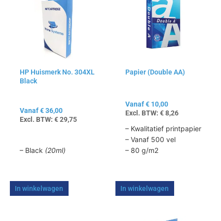
heeft
heeft
meerdere
meerdere
variaties.
variaties.
Deze
Deze
optie
optie
kan
kan
HP Huismerk No. 304XL
Papier (Double AA)
gekozen
gekozen
Black
worden
worden
op
op
Vanaf
€
10,00
de
de
Vanaf
€
36,00
Excl. BTW:
€
8,26
productpagina
productpagina
Excl. BTW:
€
29,75
– Kwalitatief printpapier
– Vanaf 500 vel
– Black
(20ml)
– 80 g/m2
In winkelwagen
In winkelwagen
Dit
Dit