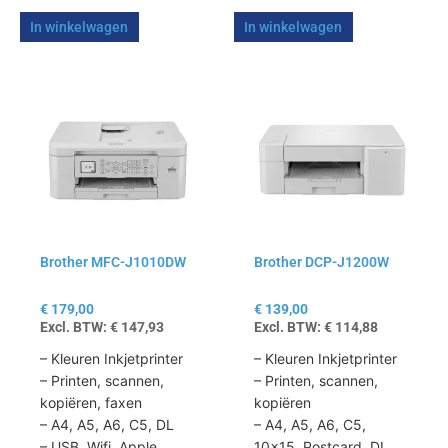
In winkelwagen
In winkelwagen
Brother MFC-J1010DW
Brother DCP-J1200W
€
179,00
€
139,00
Excl. BTW:
€
147,93
Excl. BTW:
€
114,88
– Kleuren Inkjetprinter
– Kleuren Inkjetprinter
– Printen, scannen,
– Printen, scannen,
kopiëren, faxen
kopiëren
– A4, A5, A6, C5, DL
– A4, A5, A6, C5,
– USB, Wifi, Apple
10×15, Postcard, DL