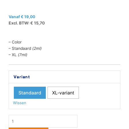
Vanaf
€
19,00
Excl. BTW:
€
15,70
– Color
– Standaard
(2ml)
– XL
(7ml)
HP
Variant
No.
304
Standaard
XL-variant
Color
aantal
Wissen