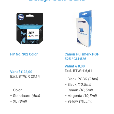
Dit
Dit
product
product
heeft
heeft
meerdere
meerdere
variaties.
variaties.
Deze
Deze
optie
optie
kan
kan
HP No. 302 Color
Canon Huismerk PGI-
gekozen
gekozen
525 / CLI-526
worden
worden
op
op
Vanaf
€
8,00
Excl. BTW:
€
6,61
de
de
Vanaf
€
28,00
Excl. BTW:
€
23,14
productpagina
productpagina
– Black PGBK
(21ml)
– Black
(10,5ml)
– Color
– Cyaan
(10,5ml)
– Standaard
(4ml)
– Magenta
(10,5ml)
– XL
(8ml)
– Yellow
(10,5ml)