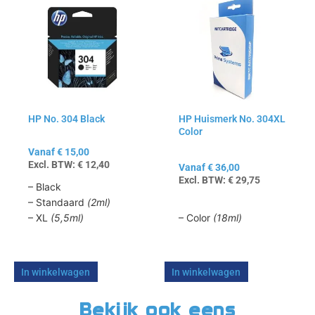
product
product
heeft
heeft
meerdere
meerdere
variaties.
variaties.
Deze
Deze
optie
optie
kan
kan
HP No. 304 Black
HP Huismerk No. 304XL
gekozen
gekozen
Color
worden
worden
op
op
Vanaf
€
15,00
Excl. BTW:
€
12,40
de
de
Vanaf
€
36,00
Excl. BTW:
€
29,75
productpagina
productpagina
– Black
– Standaard
(2ml)
– XL
(5,5ml)
– Color
(18ml)
In winkelwagen
In winkelwagen
Bekijk ook eens