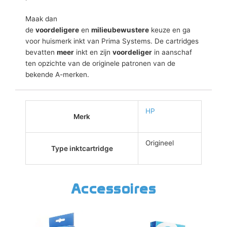
Maak dan
de
voordeligere
en
milieubewustere
keuze en ga
voor huismerk inkt van Prima Systems. De cartridges
bevatten
meer
inkt en zijn
voordeliger
in aanschaf
ten opzichte van de originele patronen van de
bekende A-merken.
HP
Merk
Origineel
Type inktcartridge
Accessoires
Dit
Dit
product
product