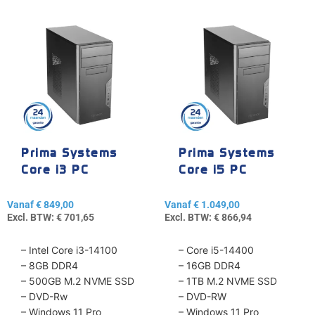
Dit
Dit
product
product
heeft
heeft
meerdere
meerdere
variaties.
variaties.
Deze
Deze
optie
optie
kan
kan
gekozen
gekozen
Prima Systems
Prima Systems
worden
worden
Core i3 PC
Core i5 PC
op
op
de
de
Vanaf
€
849,00
Vanaf
€
1.049,00
productpagina
productpagina
Excl. BTW:
€
701,65
Excl. BTW:
€
866,94
– Intel Core i3-14100
– Core i5-14400
– 8GB DDR4
– 16GB DDR4
– 500GB M.2 NVME SSD
– 1TB M.2 NVME SSD
– DVD-Rw
– DVD-RW
– Windows 11 Pro
– Windows 11 Pro