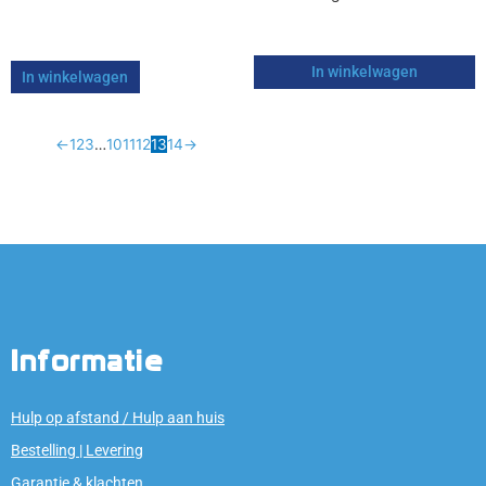
In winkelwagen
In winkelwagen
←
1
2
3
…
10
11
12
13
14
→
Informatie
Hulp op afstand / Hulp aan huis
Bestelling | Levering
Garantie & klachten