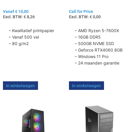
de
Vanaf
€
10,00
Call for Price
productpagina
Excl. BTW:
€
8,26
Excl. BTW:
€
0,00
– Kwalitatief printpapier
– AMD Ryzen 5-7600X
– Vanaf 500 vel
– 16GB DDR5
– 80 g/m2
– 500GB NVME SSD
– Geforce RTX4060 8GB
– Windows 11 Pro
– 24 maanden garantie
In winkelwagen
In winkelwagen