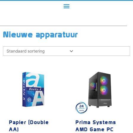
Nieuwe apparatuur
Dit
product
heeft
meerdere
variaties.
Deze
optie
kan
gekozen
Papier (Double
Prima Systems
worden
AA)
AMD Game PC
op