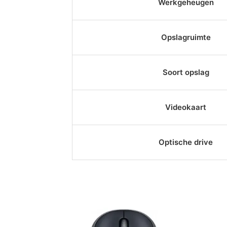
Werkgeheugen
Opslagruimte
Soort opslag
Videokaart
Optische drive
Dit
product