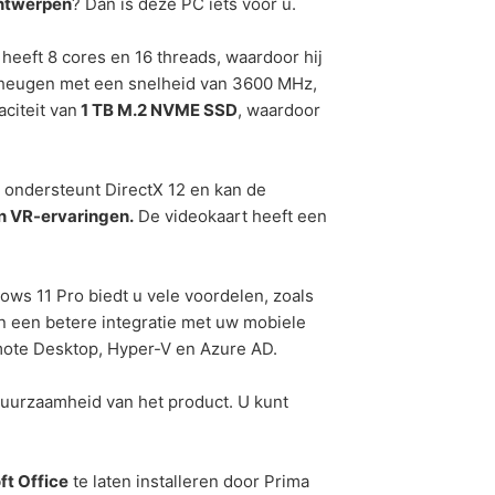
ontwerpen
? Dan is deze PC iets voor u.
heeft 8 cores en 16 threads, waardoor hij
eugen met een snelheid van 3600 MHz,
citeit van
1 TB M.2 NVME SSD
, waardoor
ondersteunt DirectX 12 en kan de
en VR-ervaringen.
De videokaart heeft een
ows 11 Pro biedt u vele voordelen, zoals
n een betere integratie met uw mobiele
mote Desktop, Hyper-V en Azure AD.
 duurzaamheid van het product. U kunt
ft Office
te laten installeren door Prima