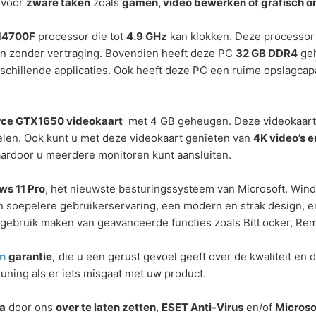
s voor
zware taken
zoals
gamen, video bewerken of grafisch 
-14700F
processor die tot
4.9 GHz
kan klokken. Deze processor 
n zonder vertraging. Bovendien heeft deze PC
32 GB DDR4
geh
schillende applicaties. Ook heeft deze PC een ruime opslagcapa
rce GTX1650 videokaart
met 4 GB geheugen. Deze videokaart 
len. Ook kunt u met deze videokaart genieten van
4K video’s 
aardoor u meerdere monitoren kunt aansluiten.
s 11 Pro
, het nieuwste besturingssysteem van Microsoft. Wind
en soepelere gebruikerservaring, een modern en strak design, e
 gebruik maken van geavanceerde functies zoals BitLocker, Re
n
garantie,
die u een gerust gevoel geeft over de kwaliteit en
ning als er iets misgaat met uw product.
a
door ons
over te laten zetten
,
ESET Anti-Virus
en/of
Microso