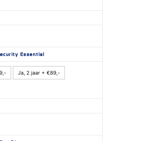
curity Essential
9,-
Ja, 2 jaar + €89,-