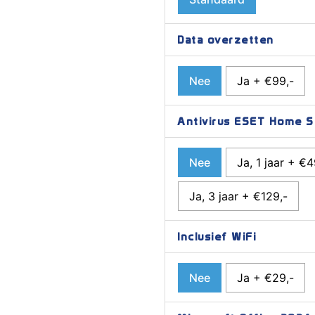
Data overzetten
Nee
Ja + €99,-
Antivirus ESET Home Se
Nee
Ja, 1 jaar + €4
Ja, 3 jaar + €129,-
Inclusief WiFi
Nee
Ja + €29,-