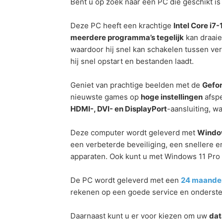
Bent u op zoek naar een PC die geschikt i
Deze PC heeft een krachtige
Intel Core i7
meerdere programma’s tegelijk
kan draaie
waardoor hij snel kan schakelen tussen ver
hij snel opstart en bestanden laadt.
Geniet van prachtige beelden met de
Gefo
nieuwste games op
hoge instellingen
afspe
HDMI-, DVI- en DisplayPort
-aansluiting, w
Deze computer wordt geleverd met
Window
een verbeterde beveiliging, een snellere 
apparaten. Ook kunt u met Windows 11 Pro
De PC wordt geleverd met een
24 maande
rekenen op een goede service en ondersteu
Daarnaast kunt u er voor kiezen om uw
dat