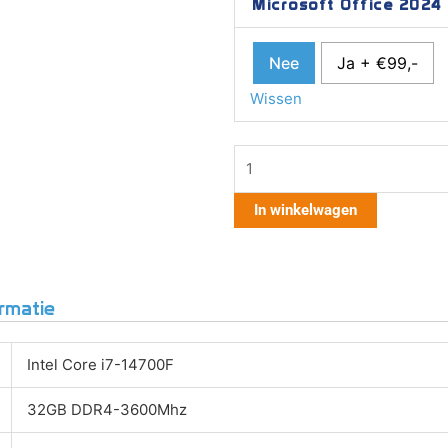
Microsoft Office 2024 
Nee
Ja + €99,-
Wissen
In winkelwagen
rmatie
Intel Core i7-14700F
32GB DDR4-3600Mhz