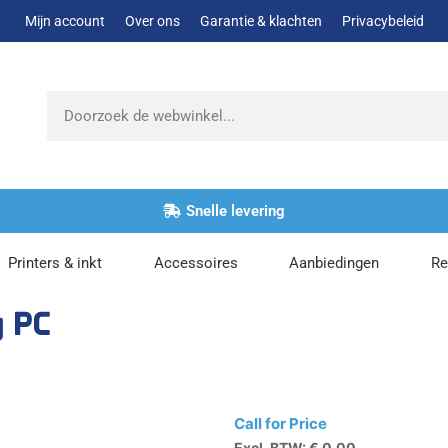
Mijn account
Over ons
Garantie & klachten
Privacybeleid
Zoeken
Snelle levering
Printers & inkt
Accessoires
Aanbiedingen
Re
g PC
Call for Price
Excl. BTW:
€
0,00