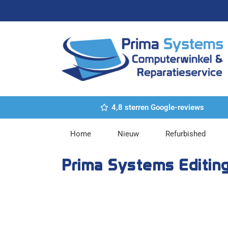
Ga
naar
de
inhoud
4,8 sterren Google-reviews
Home
Nieuw
Refurbished
Prima Systems Editin