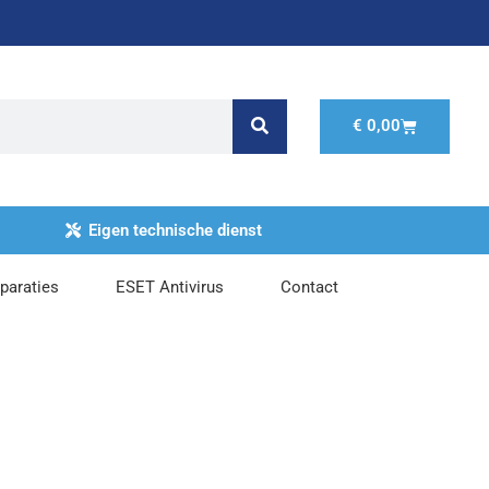
Winkelwage
€
0,00
Eigen technische dienst
paraties
ESET Antivirus
Contact