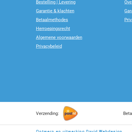
Bestelling | Levering
Ove
Garantie & klachten
Gar
Betaalmethodes
Pri
Herroepingsrecht
Algemene voorwaarden
Privacybeleid
Verzending:
Beta
Ontwerp en uitwerking
David Webdesign