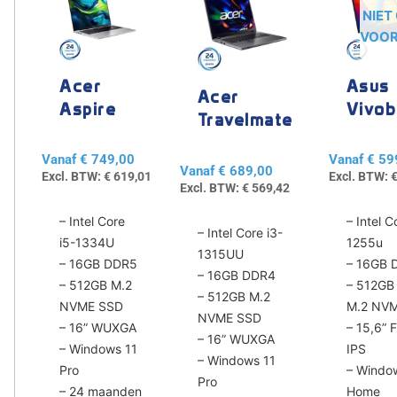
product
product
product
NIET
heeft
heeft
heeft
VOO
meerdere
meerdere
meerdere
variaties.
variaties.
variaties.
Acer
Asus
Deze
Deze
Deze
Acer
Aspire
Vivo
optie
optie
optie
Travelmate
kan
kan
kan
Lite 16
15 X15
TMP216
gekozen
gekozen
gekozen
Vanaf
€
749,00
Vanaf
€
59
Vanaf
€
689,00
worden
worden
worden
Excl. BTW:
€
619,01
Excl. BTW:
Excl. BTW:
€
569,42
op
op
op
de
de
de
– Intel Core
– Intel C
– Intel Core i3-
productpagina
productpagina
productpa
i5-1334U
1255u
1315UU
– 16GB DDR5
– 16GB 
– 16GB DDR4
– 512GB M.2
– 512GB
– 512GB M.2
NVME SSD
M.2 NV
NVME SSD
– 16” WUXGA
– 15,6” F
– 16” WUXGA
– Windows 11
IPS
– Windows 11
Pro
– Windo
Pro
– 24 maanden
Home