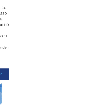
gina
u
DR4
 SSD
ME
ull HD
ws 11
anden
en