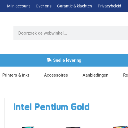
Mijn account
Over ons
Garantie & klachten
Privacybeleid
Zoeken
Snelle levering
Printers & inkt
Accessoires
Aanbiedingen
Re
Intel Pentium Gold
Dit
Dit
Dit