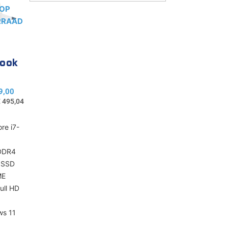
 OP
RRAAD
book
9,00
€
495,04
ore i7-
gina
DDR4
 SSD
ME
ull HD
ws 11