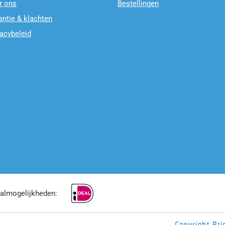
r ons
Bestellingen
antie & klachten
vacybeleid
almogelijkheden:
Copyright
Pri