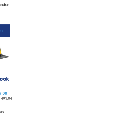
anden
en
book
4
9,00
€
495,04
ore