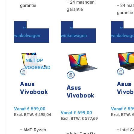
– 24 maanden
garantie
– 24 ma
garantie
garantie
In
In
In
winkelwagen
winkelwagen
winkelwag
Dit
Dit
Dit
product
product
product
NIET OP
heeft
heeft
heeft
VOORRAAD
meerdere
meerdere
meerdere
variaties.
variaties.
variaties.
Asus
Asus
Deze
Deze
Deze
Asus
Vivobook
Vivo
optie
optie
optie
Vivobook
kan
kan
kan
16
A150
17
gekozen
gekozen
gekozen
Vanaf
€
599,00
Vanaf
€
59
Vanaf
€
699,00
worden
worden
worden
Excl. BTW:
€
495,04
Excl. BTW:
Excl. BTW:
€
577,69
op
op
op
de
de
de
– AMD Ryzen
– Intel C
– Intel Core i3-