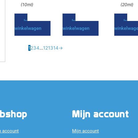
(10ml)
(20ml)
In
In
In
winkelwagen
winkelwagen
winkelwag
1
2
3
4
…
12
13
14
→
bshop
Mijn account
n account
Mijn account