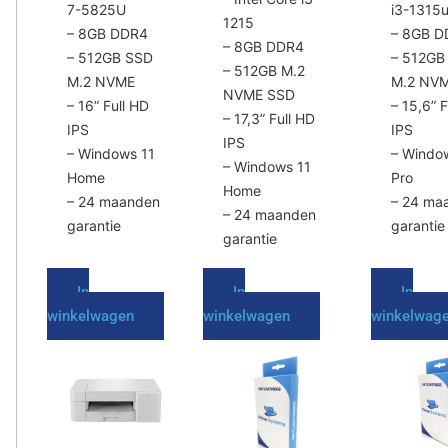
productpagina
productpagina
productpa
7-5825U
i3-1315
1215
– 8GB DDR4
– 8GB D
– 8GB DDR4
– 512GB SSD
– 512GB
– 512GB M.2
M.2 NVME
M.2 NV
NVME SSD
– 16” Full HD
– 15,6” F
– 17,3” Full HD
IPS
IPS
IPS
– Windows 11
– Windo
– Windows 11
Home
Pro
Home
– 24 maanden
– 24 ma
– 24 maanden
garantie
garantie
garantie
In
In
In
winkelwagen
winkelwagen
winkelwag
Dit
Dit
product
product
heeft
heeft
meerdere
meerdere