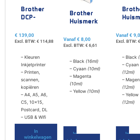
variaties.
variaties.
Brother
Broth
Deze
Deze
Brother
DCP-
Huism
optie
optie
Huismerk
kan
kan
J1200W
LC-12
LC-121 /
gekozen
gekozen
1240 
€
139,00
Vanaf
€
9,
123
Vanaf
€
8,00
worden
worden
1280
Excl. BTW:
€
114,88
Excl. BTW:
Excl. BTW:
€
6,61
op
op
de
de
– Kleuren
– Black
– Black
(16ml)
productpagina
productpa
Inkjetprinter
– Cyaan
– Cyaan
(10ml)
– Printen,
(12ml)
– Magenta
scannen,
– Magen
(10ml)
kopiëren
(12ml)
– Yellow
(10ml)
– A4, A5, A6,
– Yellow
C5, 10×15,
(12ml)
Postcard, DL
– USB & Wifi
In
In
In
winkelwagen