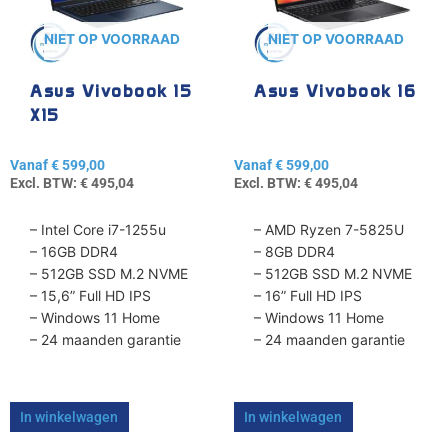
Deze
Deze
optie
optie
NIET OP VOORRAAD
NIET OP VOORRAAD
kan
kan
gekozen
gekozen
Asus Vivobook 15
Asus Vivobook 16
worden
worden
X15
op
op
de
de
Vanaf
€
599,00
Vanaf
€
599,00
productpagina
productpagina
Excl. BTW:
€
495,04
Excl. BTW:
€
495,04
– Intel Core i7-1255u
– AMD Ryzen 7-5825U
– 16GB DDR4
– 8GB DDR4
– 512GB SSD M.2 NVME
– 512GB SSD M.2 NVME
– 15,6” Full HD IPS
– 16” Full HD IPS
– Windows 11 Home
– Windows 11 Home
– 24 maanden garantie
– 24 maanden garantie
In winkelwagen
In winkelwagen