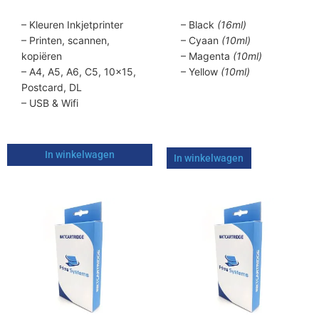
– Kleuren Inkjetprinter
– Black
(16ml)
– Printen, scannen,
– Cyaan
(10ml)
kopiëren
– Magenta
(10ml)
– A4, A5, A6, C5, 10×15,
– Yellow
(10ml)
Postcard, DL
– USB & Wifi
In winkelwagen
In winkelwagen
Dit
Dit
product
product
heeft
heeft
meerdere
meerdere
variaties.
variaties.
Deze
Deze
optie
optie
kan
kan