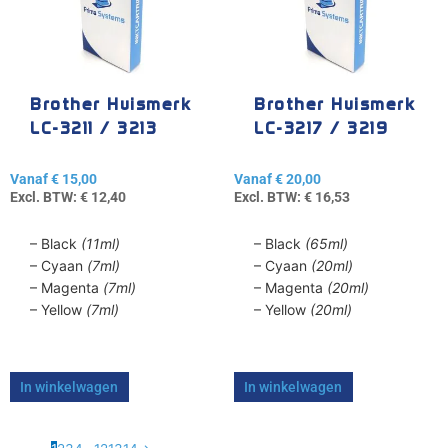
variaties.
variaties.
Deze
Deze
optie
optie
kan
kan
gekozen
gekozen
Brother Huismerk
Brother Huismerk
worden
worden
LC-3211 / 3213
LC-3217 / 3219
op
op
de
de
Vanaf
€
15,00
Vanaf
€
20,00
productpagina
productpagina
Excl. BTW:
€
12,40
Excl. BTW:
€
16,53
– Black
(11ml)
– Black
(65ml)
– Cyaan
(7ml)
– Cyaan
(20ml)
– Magenta
(7ml)
– Magenta
(20ml)
– Yellow
(7ml)
– Yellow
(20ml)
In winkelwagen
In winkelwagen