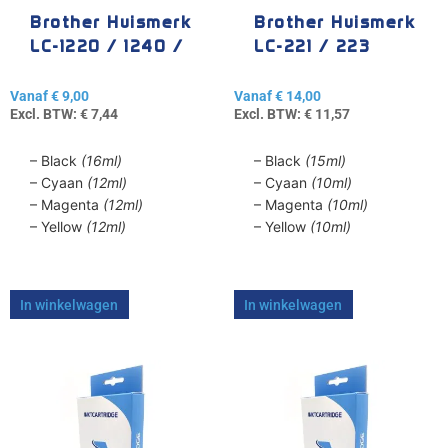
gekozen
gekozen
Brother Huismerk
Brother Huismerk
worden
worden
LC-1220 / 1240 /
LC-221 / 223
op
op
1280
de
de
Vanaf
€
9,00
Vanaf
€
14,00
productpagina
productpagina
Excl. BTW:
€
7,44
Excl. BTW:
€
11,57
– Black
(16ml)
– Black
(15ml)
– Cyaan
(12ml)
– Cyaan
(10ml)
– Magenta
(12ml)
– Magenta
(10ml)
– Yellow
(12ml)
– Yellow
(10ml)
In winkelwagen
In winkelwagen
Dit
Dit
product
product
heeft
heeft
meerdere
meerdere