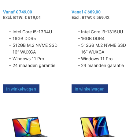
de
de
Vanaf
€
749,00
Vanaf
€
689,00
productpagina
productpagina
Excl. BTW:
€
619,01
Excl. BTW:
€
569,42
– Intel Core i5-1334U
– Intel Core i3-1315UU
– 16GB DDR5
– 16GB DDR4
– 512GB M.2 NVME SSD
– 512GB M.2 NVME SSD
– 16” WUXGA
– 16” WUXGA
– Windows 11 Pro
– Windows 11 Pro
– 24 maanden garantie
– 24 maanden garantie
In winkelwagen
In winkelwagen
Dit
Dit
product
product
heeft
heeft
meerdere
meerdere
variaties.
variaties.