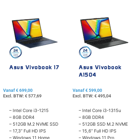
Dit
Dit
product
product
heeft
heeft
meerdere
meerdere
variaties.
variaties.
Deze
Deze
optie
optie
kan
kan
gekozen
gekozen
Asus Vivobook 17
Asus Vivobook
worden
worden
A1504
op
op
de
de
Vanaf
€
699,00
Vanaf
€
599,00
productpagina
productpagina
Excl. BTW:
€
577,69
Excl. BTW:
€
495,04
– Intel Core i3-1215
– Intel Core i3-1315u
– 8GB DDR4
– 8GB DDR4
– 512GB M.2 NVME SSD
– 512GB SSD M.2 NVME
– 17,3” Full HD IPS
– 15,6” Full HD IPS
– Windows 11 Home
– Windows 11 Pro