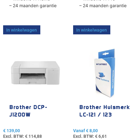
– 24 maanden garantie
– 24 maanden garantie
In winkelwagen
In winkelwagen
Dit
product
heeft
meerdere
variaties.
Deze
optie
kan
gekozen
Brother DCP-
Brother Huismerk
worden
J1200W
LC-121 / 123
op
de
€
139,00
Vanaf
€
8,00
productpagina
Excl. BTW:
€
114,88
Excl. BTW:
€
6,61