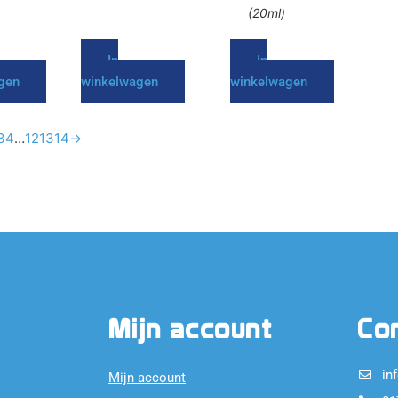
(20ml)
In
In
gen
winkelwagen
winkelwagen
3
4
…
12
13
14
→
Mijn account
Co
in
Mijn account