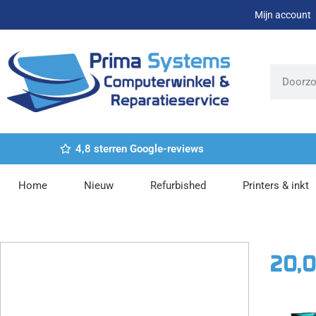
Ga
Mijn account
naar
de
inhoud
Zoeken
4,8 sterren Google-reviews
Home
Nieuw
Refurbished
Printers & inkt
20,
Dit