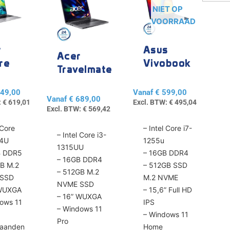
product
product
NIET OP
heeft
heeft
VOORRAAD
e
meerdere
meerdere
variaties.
variaties.
r
Asus
Deze
Deze
Acer
re
Vivobook
optie
optie
Travelmate
kan
kan
16
15 X15
TMP216
gekozen
gekozen
49,00
Vanaf
€
599,00
Vanaf
€
689,00
worden
worden
:
€
619,01
Excl. BTW:
€
495,04
Excl. BTW:
€
569,42
op
op
de
de
 Core
– Intel Core i7-
– Intel Core i3-
agina
productpagina
productpagina
34U
1255u
1315UU
B DDR5
– 16GB DDR4
– 16GB DDR4
GB M.2
– 512GB SSD
– 512GB M.2
 SSD
M.2 NVME
NVME SSD
 WUXGA
– 15,6” Full HD
– 16” WUXGA
ows 11
IPS
– Windows 11
– Windows 11
Pro
maanden
Home