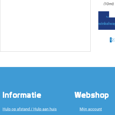
(10ml)
In
winkelwa
1
2
Informatie
Webshop
Hulp op afstand / Hulp aan huis
Mijn account