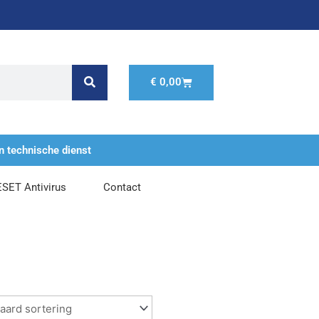
Winkelwagen
€
0,00
n technische dienst
ESET Antivirus
Contact