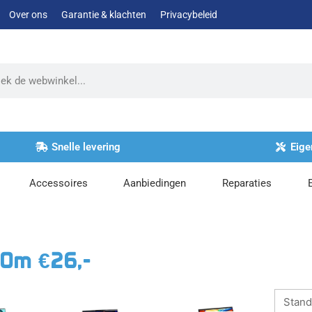
Over ons
Garantie & klachten
Privacybeleid
Snelle levering
Eige
Accessoires
Aanbiedingen
Reparaties
00m €26,-
Dit
Dit