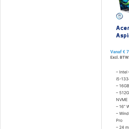
product
heeft
meerder
variaties.
Ace
Deze
Aspi
optie
kan
Lite 
gekozen
Vanaf
€
7
worden
Excl. BTW
op
de
– Intel
productp
i5-13
– 16G
– 512
NVME
– 16”
– Wind
Pro
– 24 