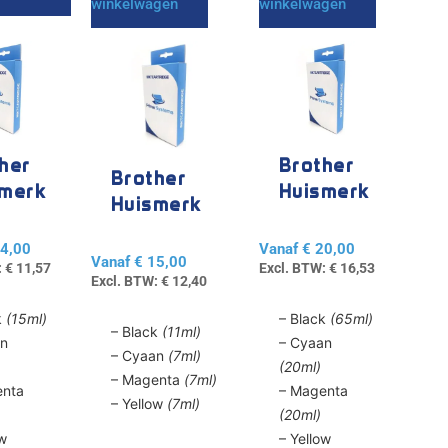
winkelwagen
winkelwagen
Dit
Dit
product
product
heeft
heeft
e
meerdere
meerdere
variaties.
variaties.
her
Brother
Deze
Deze
Brother
smerk
Huismerk
optie
optie
Huismerk
kan
kan
21 /
LC-3217 /
LC-3211 /
gekozen
gekozen
3219
4,00
Vanaf
€
20,00
3213
Vanaf
€
15,00
worden
worden
:
€
11,57
Excl. BTW:
€
16,53
Excl. BTW:
€
12,40
op
op
de
de
k
(15ml)
– Black
(65ml)
– Black
(11ml)
agina
productpagina
productpagina
an
– Cyaan
– Cyaan
(7ml)
(20ml)
– Magenta
(7ml)
enta
– Magenta
– Yellow
(7ml)
(20ml)
ow
– Yellow