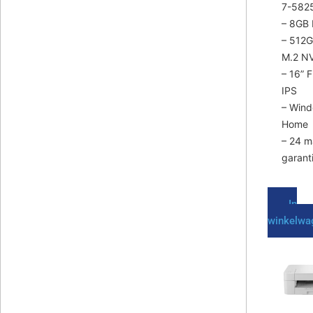
productp
7-582
– 8GB
– 512
M.2 N
– 16” F
IPS
– Wind
Home
– 24 
garant
In
winkelwa