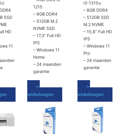
agina
productpagina
productpagina
5U
i3-1315u
1215
 DDR4
– 8GB DDR4
– 8GB DDR4
GB SSD
– 512GB SSD
– 512GB M.2
VME
M.2 NVME
NVME SSD
ull HD
– 15,6” Full HD
– 17,3” Full HD
IPS
IPS
ows 11
– Windows 11
– Windows 11
Pro
Home
maanden
– 24 maanden
– 24 maanden
ie
garantie
garantie
In
In
gen
winkelwagen
winkelwagen
Dit
Dit
product
product
heeft
heeft
meerdere
meerdere