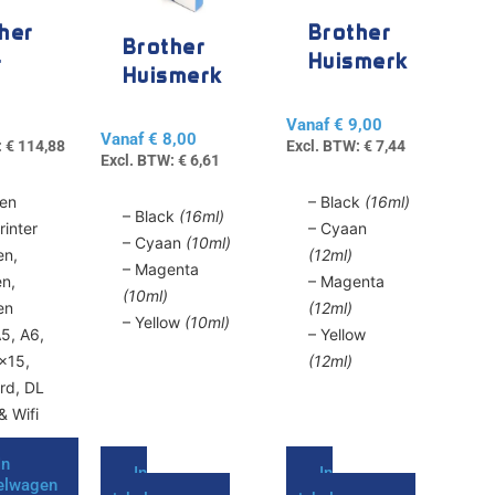
variaties.
variaties.
her
Brother
Deze
Deze
Brother
-
Huismerk
optie
optie
Huismerk
kan
kan
00W
LC-1220 /
LC-121 /
gekozen
gekozen
1240 /
Vanaf
€
9,00
123
Vanaf
€
8,00
worden
worden
1280
:
€
114,88
Excl. BTW:
€
7,44
Excl. BTW:
€
6,61
op
op
de
de
ren
– Black
(16ml)
– Black
(16ml)
productpagina
productpagina
rinter
– Cyaan
– Cyaan
(10ml)
en,
(12ml)
– Magenta
n,
– Magenta
(10ml)
en
(12ml)
– Yellow
(10ml)
A5, A6,
– Yellow
×15,
(12ml)
rd, DL
& Wifi
In
In
In
elwagen