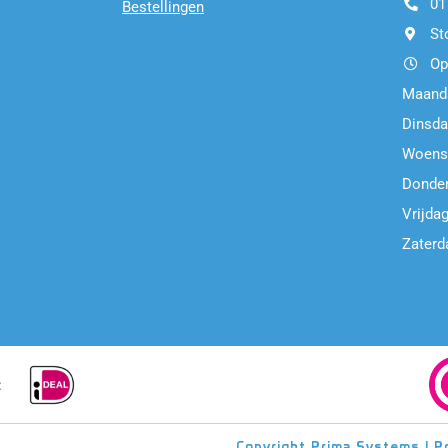
01
Bestellingen
St
Op
Maand
Dinsda
Woens
Donder
Vrijdag
Zaterd
:
Copyright
Prima Systems | 