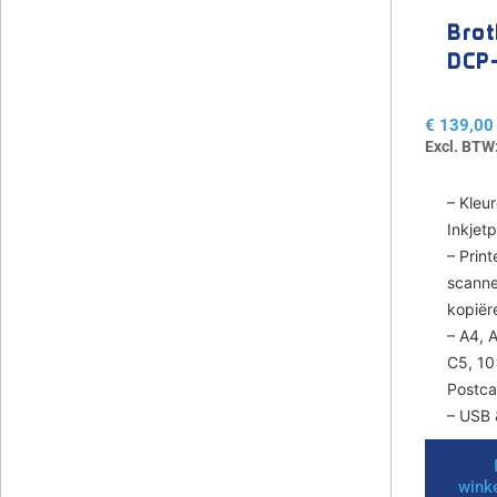
Brot
DCP
J12
€
139,00
Excl. BTW
– Kleu
Inkjetp
– Print
scanne
kopiër
– A4, 
C5, 10
Postca
– USB 
wink