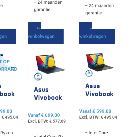
– 24 maanden
ie
– 24 maanden
garantie
garantie
In
In
gen
winkelwagen
winkelwagen
Dit
Dit
product
product
T OP
heeft
heeft
ORRAAD
e
meerdere
meerdere
variaties.
variaties.
s
Asus
Deze
Deze
Asus
obook
Vivobook
optie
optie
Vivobook
kan
kan
A1504
17
gekozen
gekozen
99,00
Vanaf
€
599,00
Vanaf
€
699,00
worden
worden
:
€
495,04
Excl. BTW:
€
495,04
Excl. BTW:
€
577,69
op
op
de
de
 Ryzen
– Intel Core
– Intel Core i3-