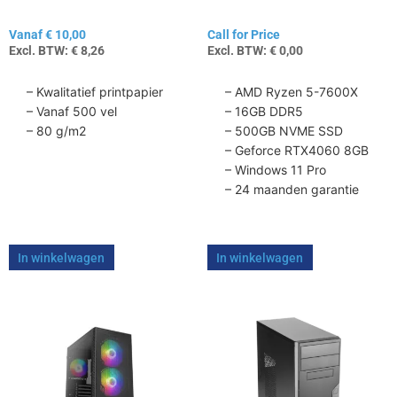
de
Vanaf
€
10,00
Call for Price
productpagina
Excl. BTW:
€
8,26
Excl. BTW:
€
0,00
– Kwalitatief printpapier
– AMD Ryzen 5-7600X
– Vanaf 500 vel
– 16GB DDR5
– 80 g/m2
– 500GB NVME SSD
– Geforce RTX4060 8GB
– Windows 11 Pro
– 24 maanden garantie
In winkelwagen
In winkelwagen