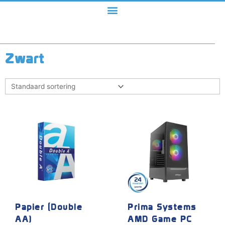
Zwart
Dit
product
heeft
meerdere
variaties.
Deze
optie
kan
gekozen
Papier (Double
Prima Systems
worden
AA)
AMD Game PC
op