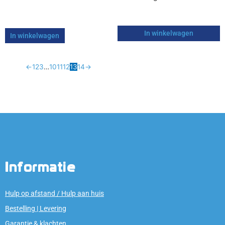
In winkelwagen
In winkelwagen
←
1
2
3
…
10
11
12
13
14
→
Informatie
Hulp op afstand / Hulp aan huis
Bestelling | Levering
Garantie & klachten