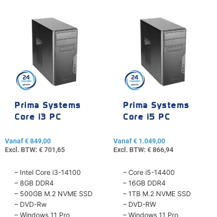
Dit
Dit
product
product
heeft
heeft
meerdere
meerdere
variaties.
variaties.
Deze
Deze
optie
optie
kan
kan
gekozen
gekozen
Prima Systems
Prima Systems
worden
worden
Core i3 PC
Core i5 PC
op
op
de
de
Vanaf
€
849,00
Vanaf
€
1.049,00
productpagina
productpagina
Excl. BTW:
€
701,65
Excl. BTW:
€
866,94
– Intel Core i3-14100
– Core i5-14400
– 8GB DDR4
– 16GB DDR4
– 500GB M.2 NVME SSD
– 1TB M.2 NVME SSD
– DVD-Rw
– DVD-RW
– Windows 11 Pro
– Windows 11 Pro