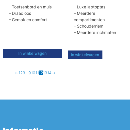
– Toetsenbord en muis
– Luxe laptoptas
– Draadloos
– Meerdere
– Gemak en comfort
compartimenten
– Schouderriem
– Meerdere inchmaten
In winkelwagen
In winkelwagen
←
1
2
3
…
9
10
11
12
13
14
→