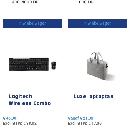
– 400-4000 DPI
– 1000 DPI
In winkelwagen
In winkelwagen
Dit
product
heeft
meerdere
variaties.
Deze
optie
kan
gekozen
Logitech
Luxe laptoptas
worden
Wireless Combo
op
MK270
de
€
46,00
Vanaf
€
21,00
productpagina
Excl. BTW:
€
38,02
Excl. BTW:
€
17,36