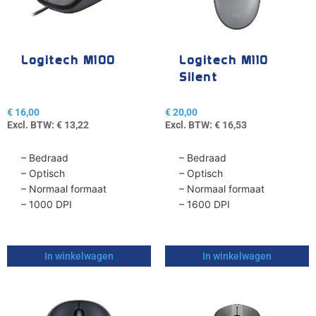
Logitech M100
Logitech M110
Silent
€
16,00
€
20,00
Excl. BTW:
€
13,22
Excl. BTW:
€
16,53
– Bedraad
– Bedraad
– Optisch
– Optisch
– Normaal formaat
– Normaal formaat
– 1000 DPI
– 1600 DPI
In winkelwagen
In winkelwagen
Dit