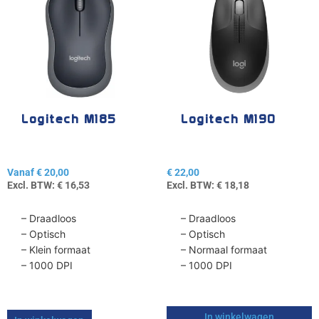
product
heeft
meerdere
variaties.
Deze
optie
kan
gekozen
Logitech M185
Logitech M190
worden
op
de
Vanaf
€
20,00
€
22,00
productpagina
Excl. BTW:
€
16,53
Excl. BTW:
€
18,18
– Draadloos
– Draadloos
– Optisch
– Optisch
– Klein formaat
– Normaal formaat
– 1000 DPI
– 1000 DPI
In winkelwagen