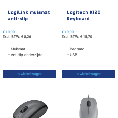
LogiLink muismat
Logitech K120
anti-slip
Keyboard
€
10,00
€
19,00
Excl. BTW:
€
8,26
Excl. BTW:
€
15,70
– Muismat
– Bedraad
– Antislip onderzijde
– USB
In winkelwagen
In winkelwagen