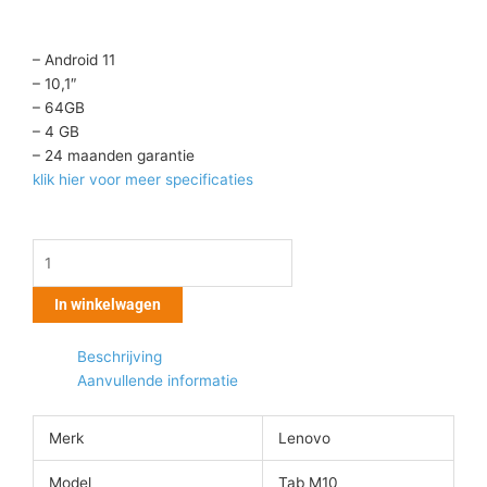
– Android 11
– 10,1″
– 64GB
– 4 GB
– 24 maanden garantie
klik hier voor meer specificaties
Lenovo
Tab
M10
In winkelwagen
+
Folio
Beschrijving
Case
Aanvullende informatie
aantal
Merk
Lenovo
Model
Tab M10