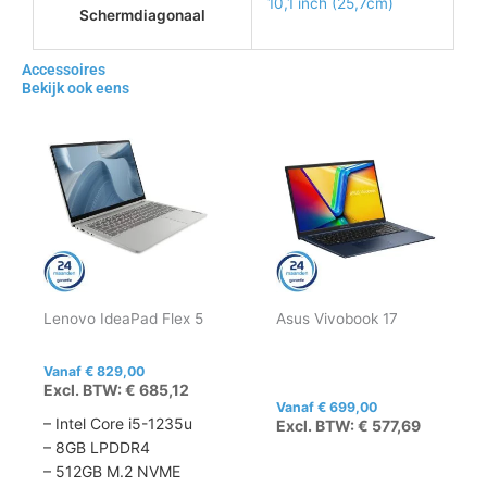
10,1 inch (25,7cm)
Schermdiagonaal
Accessoires
Bekijk ook eens
Dit
Dit
product
product
heeft
heeft
meerdere
meerdere
variaties.
variaties.
Deze
Deze
optie
optie
kan
kan
Lenovo IdeaPad Flex 5
Asus Vivobook 17
gekozen
gekozen
worden
worden
op
op
Vanaf
€
829,00
Excl. BTW:
€
685,12
de
de
Vanaf
€
699,00
productpagina
productpagina
– Intel Core i5-1235u
Excl. BTW:
€
577,69
– 8GB LPDDR4
– 512GB M.2 NVME