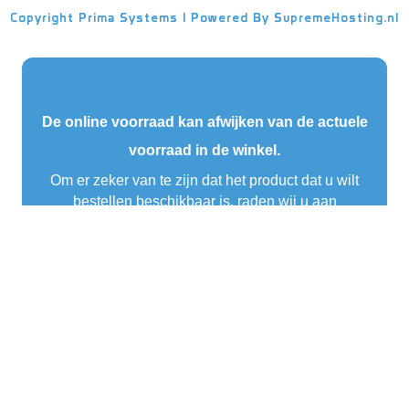
Copyright
Prima Systems | Powered By
SupremeHosting.nl
De online voorraad kan afwijken van de actuele
voorraad in de winkel.
Om er zeker van te zijn dat het product dat u wilt
bestellen beschikbaar is, raden wij u aan
telefonisch contact op te nemen met één van onze
verkopers
Bel ons gerust op
0172-607104.
Wij helpen u graag verder!
×