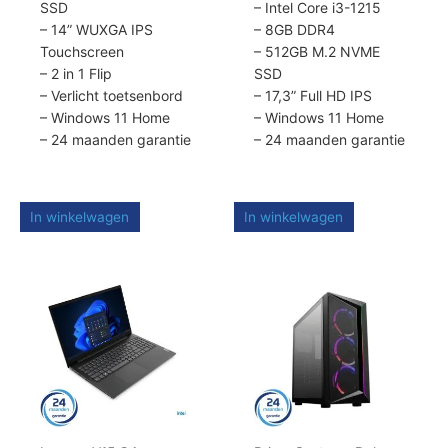
SSD
– Intel Core i3-1215
– 14” WUXGA IPS
– 8GB DDR4
Touchscreen
– 512GB M.2 NVME
– 2 in 1 Flip
SSD
– Verlicht toetsenbord
– 17,3” Full HD IPS
– Windows 11 Home
– Windows 11 Home
– 24 maanden garantie
– 24 maanden garantie
In winkelwagen
In winkelwagen
Dit
product
heeft
meerdere
variaties.
Deze
optie
kan