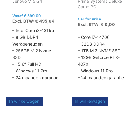
Lenovo V15 G4
Prima Systems Deluxe
gekozen
Game PC
worden
op
Vanaf
€
599,00
Call for Price
Excl. BTW:
€
495,04
de
Excl. BTW:
€
0,00
productpagina
– Intel Core i3-1315u
– 8 GB DDR4
– Core i7-14700
Werkgeheugen
– 32GB DDR4
– 256GB M.2 Nvme
– 1TB M.2 NVME SSD
SSD
– 12GB Geforce RTX-
– 15.6” Full HD
4070
– Windows 11 Pro
– Windows 11 Pro
– 24 maanden garantie
– 24 maanden garantie
In winkelwagen
In winkelwagen