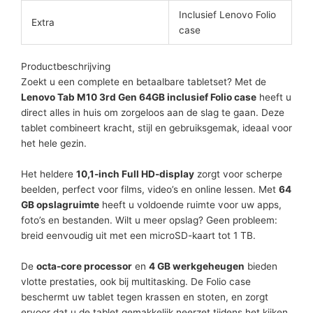
Inclusief Lenovo Folio
Extra
case
Productbeschrijving
Zoekt u een complete en betaalbare tabletset? Met de
Lenovo Tab M10 3rd Gen 64GB inclusief Folio case
heeft u
direct alles in huis om zorgeloos aan de slag te gaan. Deze
tablet combineert kracht, stijl en gebruiksgemak, ideaal voor
het hele gezin.
Het heldere
10,1-inch Full HD-display
zorgt voor scherpe
beelden, perfect voor films, video’s en online lessen. Met
64
GB opslagruimte
heeft u voldoende ruimte voor uw apps,
foto’s en bestanden. Wilt u meer opslag? Geen probleem:
breid eenvoudig uit met een microSD-kaart tot 1 TB.
De
octa-core processor
en
4 GB werkgeheugen
bieden
vlotte prestaties, ook bij multitasking. De Folio case
beschermt uw tablet tegen krassen en stoten, en zorgt
ervoor dat u de tablet gemakkelijk neerzet tijdens het kijken