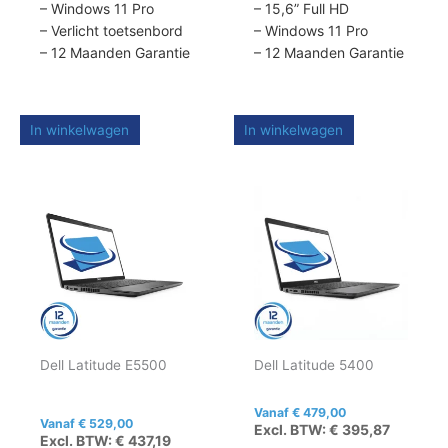
– Windows 11 Pro
– 15,6” Full HD
– Verlicht toetsenbord
– Windows 11 Pro
– 12 Maanden Garantie
– 12 Maanden Garantie
In winkelwagen
In winkelwagen
Dit
Dit
product
product
heeft
heeft
meerdere
meerdere
variaties.
variaties.
Deze
Deze
optie
optie
kan
kan
Dell Latitude E5500
Dell Latitude 5400
gekozen
gekozen
worden
worden
op
op
Vanaf
€
479,00
Vanaf
€
529,00
Excl. BTW:
€
395,87
de
de
Excl. BTW:
€
437,19