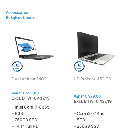
Accessoires
Bekijk ook eens
Dit
Dit
product
product
heeft
heeft
meerdere
meerdere
variaties.
variaties.
Deze
Deze
optie
optie
kan
kan
Dell Latitude 5400
HP Probook 450 G6
gekozen
gekozen
worden
worden
op
op
Vanaf
€
529,00
Vanaf
€
529,00
Excl. BTW:
€
437,19
de
de
Excl. BTW:
€
437,19
productpagina
productpagina
– Intel Core i7-8665
– 8GB
– Core i3-8145u
– 256GB SSD
– 8GB
– 14,1″ Full HD
– 256GB SSD