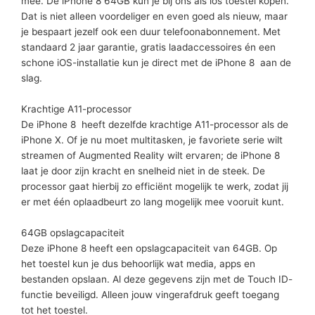
mee. De iPhone 8 64GB kun je bij ons als los toestel kopen.
Dat is niet alleen voordeliger en even goed als nieuw, maar
je bespaart jezelf ook een duur telefoonabonnement. Met
standaard 2 jaar garantie, gratis laadaccessoires én een
schone iOS-installatie kun je direct met de iPhone 8 aan de
slag.
Krachtige A11-processor
De iPhone 8 heeft dezelfde krachtige A11-processor als de
iPhone X. Of je nu moet multitasken, je favoriete serie wilt
streamen of Augmented Reality wilt ervaren; de iPhone 8
laat je door zijn kracht en snelheid niet in de steek. De
processor gaat hierbij zo efficiënt mogelijk te werk, zodat jij
er met één oplaadbeurt zo lang mogelijk mee vooruit kunt.
64GB opslagcapaciteit
Deze iPhone 8 heeft een opslagcapaciteit van 64GB. Op
het toestel kun je dus behoorlijk wat media, apps en
bestanden opslaan. Al deze gegevens zijn met de Touch ID-
functie beveiligd. Alleen jouw vingerafdruk geeft toegang
tot het toestel.