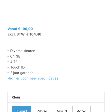
Vanaf
€
199,00
Excl. BTW:
€
164,46
– Diverse kleuren
– 64 GB
– 4.7″
– Touch ID
– 2 jaar garantie
klik hier voor meer specificaties
iPhone
Kleur
8
(Refurbished)
Zwart
Zilver
Goud
Rood
aantal