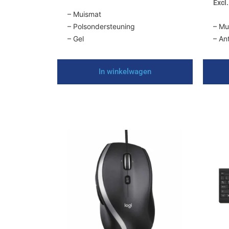
Excl
– Muismat
– Polsondersteuning
– Mu
– Gel
– An
In winkelwagen