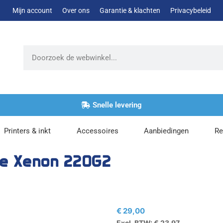
Mijn account
Over ons
Garantie & klachten
Privacybeleid
Zoeken
Snelle levering
Printers & inkt
Accessoires
Aanbiedingen
Re
e Xenon 220G2
€
29,00
Excl. BTW:
€
23,97