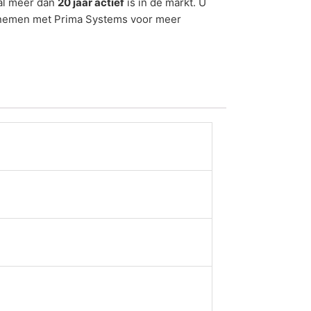
 al meer dan
20 jaar actief
is in de markt. U
emen met Prima Systems voor meer