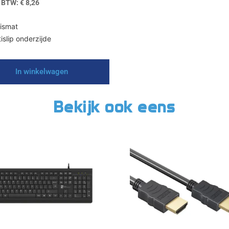
. BTW:
€
8,26
ismat
tislip onderzijde
In winkelwagen
Bekijk ook eens
Dit
product
heeft
meerdere
variaties.
Deze
optie
kan