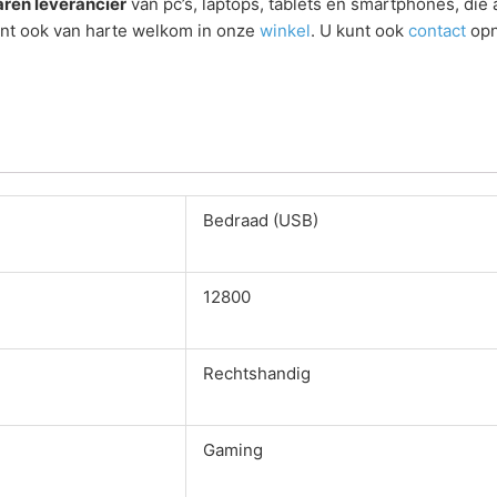
ren leverancier
van pc’s, laptops, tablets en smartphones, die
ent ook van harte welkom in onze
winkel
. U kunt ook
contact
opn
Bedraad (USB)
12800
Rechtshandig
Gaming