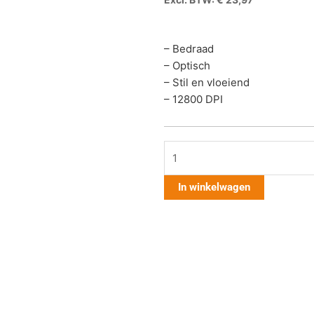
– Bedraad
– Optisch
– Stil en vloeiend
– 12800 DPI
Genesis
Gaming
Mouse
In winkelwagen
Xenon
220G2
aantal