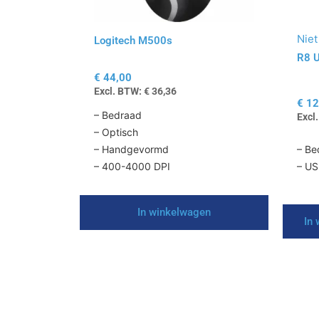
Niet
Logitech M500s
R8 
€
44,00
Excl. BTW:
€
36,36
€
12
– Bedraad
Excl
– Optisch
– Handgevormd
– Be
– 400-4000 DPI
– U
In winkelwagen
In