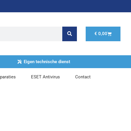
Winkelwage
€
0,00
Eigen technische dienst
paraties
ESET Antivirus
Contact