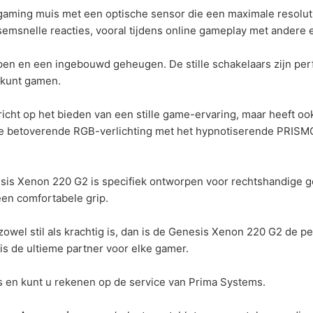
ming muis met een optische sensor die een maximale resolutie
semsnelle reacties, vooral tijdens online gameplay met andere 
n en een ingebouwd geheugen. De stille schakelaars zijn per
 kunt gamen.
richt op het bieden van een stille game-ervaring, maar heeft o
e betoverende RGB-verlichting met het hypnotiserende PRISMO-
s Xenon 220 G2 is specifiek ontworpen voor rechtshandige geb
een comfortabele grip.
owel stil als krachtig is, dan is de Genesis Xenon 220 G2 de per
is de ultieme partner voor elke gamer.
 en kunt u rekenen op de service van Prima Systems.