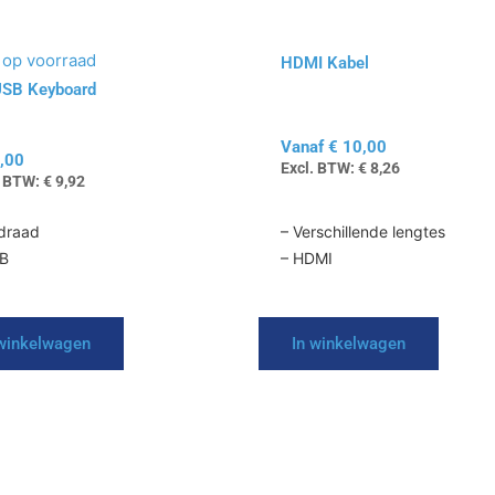
gekozen
worden
op
 op voorraad
HDMI Kabel
de
USB Keyboard
productpagina
Vanaf
€
10,00
,00
Excl. BTW:
€
8,26
. BTW:
€
9,92
draad
– Verschillende lengtes
SB
– HDMI
 winkelwagen
In winkelwagen