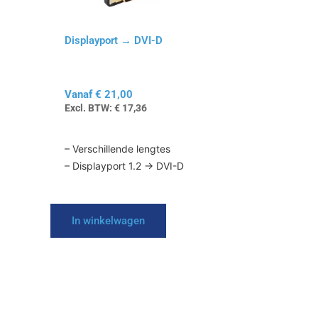
gekozen
worden
op
Displayport → DVI-D
de
productpagina
Vanaf
€
21,00
Excl. BTW:
€
17,36
– Verschillende lengtes
– Displayport 1.2 → DVI-D
In winkelwagen