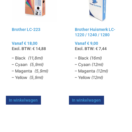
variaties.
variaties.
Deze
Deze
optie
optie
kan
kan
Brother LC-223
Brother Huismerk LC-
gekozen
gekozen
1220 / 1240 / 1280
worden
worden
op
op
Vanaf
€
18,00
Vanaf
€
9,00
Excl. BTW:
€
14,88
Excl. BTW:
€
7,44
de
de
productpagina
productpagina
– Black
(11,8ml)
– Black
(16ml)
– Cyaan
(5,9ml)
– Cyaan
(12ml)
– Magenta
(5,9ml)
– Magenta
(12ml)
– Yellow
(5,9ml)
– Yellow
(12ml)
In winkelwagen
In winkelwagen