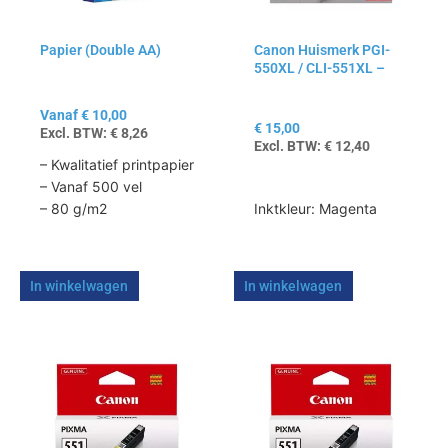
optie
kan
Papier (Double AA)
Canon Huismerk PGI-
gekozen
550XL / CLI-551XL –
worden
Magenta
op
Vanaf
€
10,00
de
€
15,00
Excl. BTW:
€
8,26
productpagina
Excl. BTW:
€
12,40
– Kwalitatief printpapier
– Vanaf 500 vel
Inktkleur: Magenta
– 80 g/m2
In winkelwagen
In winkelwagen