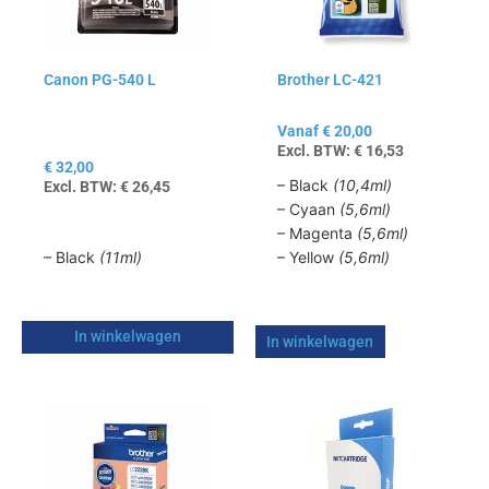
Deze
optie
kan
Canon PG-540 L
Brother LC-421
gekozen
worden
op
Vanaf
€
20,00
Excl. BTW:
€
16,53
de
€
32,00
productpagina
– Black
(10,4ml)
Excl. BTW:
€
26,45
– Cyaan
(5,6ml)
– Magenta
(5,6ml)
– Black
(11ml)
– Yellow
(5,6ml)
In winkelwagen
In winkelwagen
Dit
Dit
product
product
heeft
heeft
meerdere
meerdere