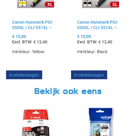
Canon Huismerk PGI-
Canon Huismerk PGI-
550XL / CLI-551XL –
550XL / CLI-551XL –
Yellow
Black
€
15,00
€
15,00
Excl. BTW:
€
12,40
Excl. BTW:
€
12,40
Inktkleur: Yellow
Inktkleur: Black
In winkelwagen
In winkelwagen
Bekijk ook eens
Dit
product
heeft
meerdere
variaties.