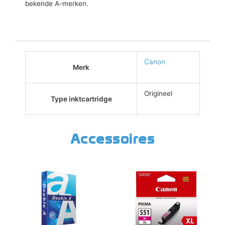
bekende A-merken.
Canon
Merk
Origineel
Type inktcartridge
Accessoires
Dit
product
heeft
meerdere
variaties.
Deze