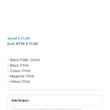
Vanaf
€
21,00
Excl. BTW:
€
17,36
– Black PGBK
(22ml)
– Black
(11ml)
– Cyaan
(11ml)
– Magenta
(11ml)
– Yellow
(11ml)
Canon
Inktkleur
PGI-
550XL