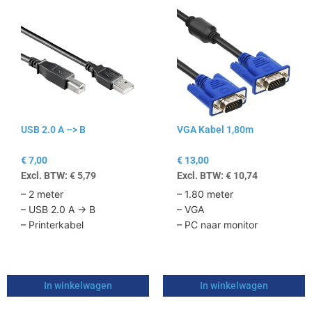
USB 2.0 A –> B
VGA Kabel 1,80m
€
7,00
€
13,00
Excl. BTW:
€
5,79
Excl. BTW:
€
10,74
– 2 meter
– 1.80 meter
– USB 2.0 A -> B
– VGA
– Printerkabel
– PC naar monitor
In winkelwagen
In winkelwagen