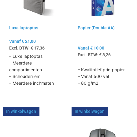
variaties.
variaties.
Deze
Deze
optie
optie
kan
kan
Luxe laptoptas
Papier (Double AA)
gekozen
gekozen
worden
worden
Vanaf
€
21,00
op
op
Excl. BTW:
€
17,36
Vanaf
€
10,00
de
de
Excl. BTW:
€
8,26
productpagina
productpagina
– Luxe laptoptas
– Meerdere
compartimenten
– Kwalitatief printpapier
– Schouderriem
– Vanaf 500 vel
– Meerdere inchmaten
– 80 g/m2
In winkelwagen
In winkelwagen