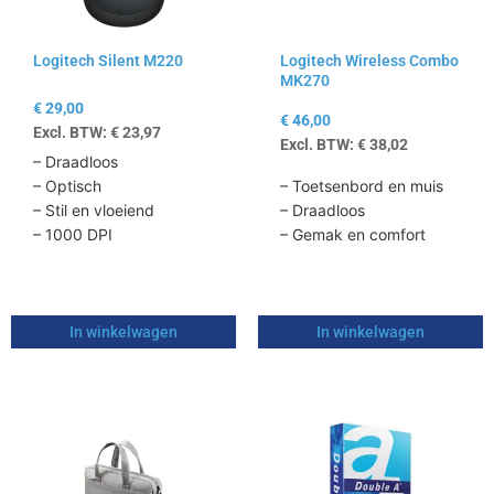
Logitech Silent M220
Logitech Wireless Combo
MK270
€
29,00
€
46,00
Excl. BTW:
€
23,97
Excl. BTW:
€
38,02
– Draadloos
– Optisch
– Toetsenbord en muis
– Stil en vloeiend
– Draadloos
– 1000 DPI
– Gemak en comfort
In winkelwagen
In winkelwagen
Dit
Dit
product
product
heeft
heeft
meerdere
meerdere